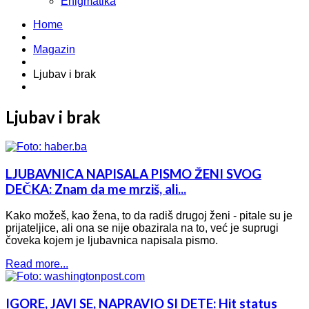
Enigmatika
Home
Magazin
Ljubav i brak
Ljubav i brak
LJUBAVNICA NAPISALA PISMO ŽENI SVOG
DEČKA: Znam da me mrziš, ali...
Kako možeš, kao žena, to da radiš drugoj ženi - pitale su je
prijateljice, ali ona se nije obazirala na to, već je suprugi
čoveka kojem je ljubavnica napisala pismo.
Read more...
IGORE, JAVI SE, NAPRAVIO SI DETE: Hit status