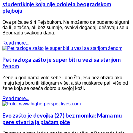
studentkinje koja nije odolela beogradskom
plejboju
Ova priča se širi Fejsbukom. Ne možemo da budemo sigurni
da li je tačna, ali bez sumnje, ovakvi događaji dešavaju se u
Beogradu svakoga dana.
Read more...
Pet razloga zašto je super biti u vezi sa starijom
ženom
Žene u godinama vole sebe i ono što jesu bez obzira ako
imaju koju boru ili kilogram više, a što muškarce pali više od
žene koja se oseća dobro u svojoj koži.
Read more...
Evo zašto je devojka (27) bez momka: Mama mu
pere stvari a ja plaćam piće