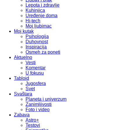
Lepota i zdravlje
Kuhinjica
Uređenje doma
Hi-tech
Moj ljubimac
Moj kutak
Psihologija
Duhovnost
Inspiracija
Osmeh za poneti
Aktuelno
Vesti
Komentar
U fokusu
Tabloid
Jugosfera
Svet
Svaštara
Planeta i univerzum
Zanimljivosti
Foto i video
Zabava
Astro+
Testovi