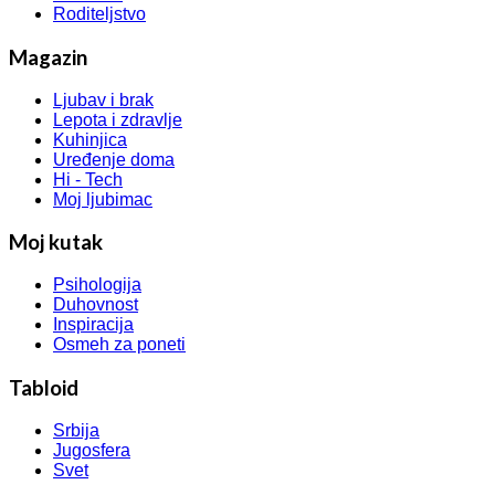
Roditeljstvo
Magazin
Ljubav i brak
Lepota i zdravlje
Kuhinjica
Uređenje doma
Hi - Tech
Moj ljubimac
Moj kutak
Psihologija
Duhovnost
Inspiracija
Osmeh za poneti
Tabloid
Srbija
Jugosfera
Svet