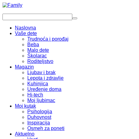
Naslovna
Vaše dete
Trudnoća i porođaj
Beba
Malo dete
Školarac
Roditeljstvo
Magazin
Ljubav i brak
Lepota i zdravlje
Kuhinjica
Uređenje doma
Hi-tech
Moj ljubimac
Moj kutak
Psihologija
Duhovnost
Inspiracija
Osmeh za poneti
Aktuelno