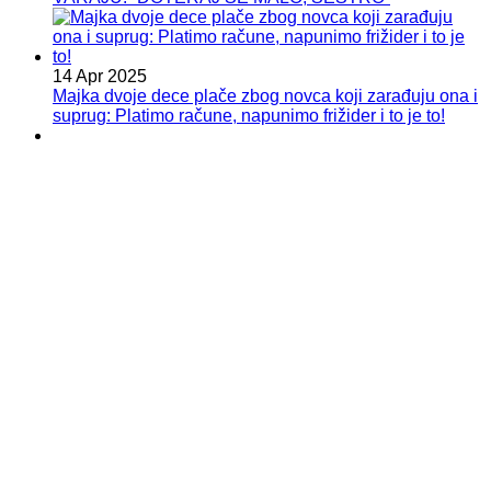
14 Apr 2025
Majka dvoje dece plače zbog novca koji zarađuju ona i
suprug: Platimo račune, napunimo frižider i to je to!