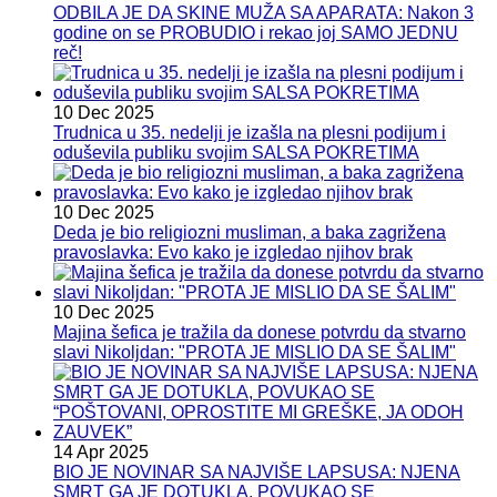
ODBILA JE DA SKINE MUŽA SA APARATA: Nakon 3
godine on se PROBUDIO i rekao joj SAMO JEDNU
reč!
10 Dec 2025
Trudnica u 35. nedelji je izašla na plesni podijum i
oduševila publiku svojim SALSA POKRETIMA
10 Dec 2025
Deda je bio religiozni musliman, a baka zagrižena
pravoslavka: Evo kako je izgledao njihov brak
10 Dec 2025
Majina šefica je tražila da donese potvrdu da stvarno
slavi Nikoljdan: "PROTA JE MISLIO DA SE ŠALIM"
14 Apr 2025
BIO JE NOVINAR SA NAJVIŠE LAPSUSA: NJENA
SMRT GA JE DOTUKLA, POVUKAO SE