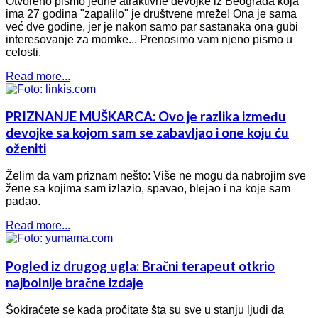
Otvoreno pismo jedne atraktivne devojke iz Beograda koja
ima 27 godina "zapalilo" je društvene mreže! Ona je sama
već dve godine, jer je nakon samo par sastanaka ona gubi
interesovanje za momke... Prenosimo vam njeno pismo u
celosti.
Read more...
PRIZNANJE MUŠKARCA: Ovo je razlika između
devojke sa kojom sam se zabavljao i one koju ću
oženiti
Želim da vam priznam nešto: Više ne mogu da nabrojim sve
žene sa kojima sam izlazio, spavao, blejao i na koje sam
padao.
Read more...
Pogled iz drugog ugla: Bračni terapeut otkrio
najbolnije bračne izdaje
Šokiraćete se kada pročitate šta su sve u stanju ljudi da