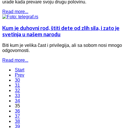
urade kada prevare svoju drugu polovinu.
Read more...
Kum je duhovni rod, štiti dete od zlih sila, i zato je
svetinja u našem narodu
Biti kum je velika čast i privilegija, ali sa sobom nosi mnogo
odgovornosti.
Read more...
Start
Prev
30
31
32
33
34
35
36
37
38
39