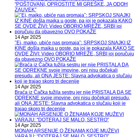
“POŠTOVANI, OPROSTITE MI GREŠKE, JA ODOH
ZAUVEK”
14 Apr 2025
"Ej, majko, ubiće nas promaja": SRPSKOJ SNAJKI IZ
KINE došla majka u goste, pa joj je pokazala KAKO SE
OVDE ŽIVI: Video OBORIO MREŽE, SRBI joj poručuju
da obavezno OVO POKAŽE
14 Apr 2025
Braća iz Čačka tužila sestru jer nije PRISTALA DA SE
ODREKNE svoje imovine, oni nisu dočekali presudu,
ali ONA JESTE: Slavna advokatica o slučaju koji je
trajao skoro tri decenije
14 Apr 2025
MONAH ARSENIJE O ŽENAMA KOJE MUŽEVI
VARAJU: “DOTERAJ SE MALO, SESTRO”