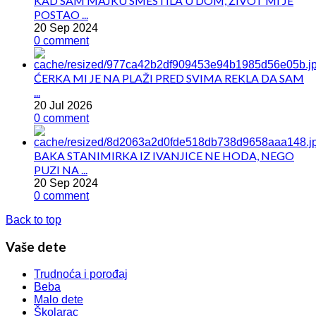
KAD SAM MAJKU SMESTILA U DOM, ŽIVOT MI JE
POSTAO ...
20 Sep 2024
0 comment
ĆERKA MI JE NA PLAŽI PRED SVIMA REKLA DA SAM
...
20 Jul 2026
0 comment
BAKA STANIMIRKA IZ IVANJICE NE HODA, NEGO
PUZI NA ...
20 Sep 2024
0 comment
Back to top
Vaše dete
Trudnoća i porođaj
Beba
Malo dete
Školarac