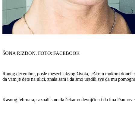
ŠONA RIZDON, FOTO: FACEBOOK
Ranog decembra, posle meseci takvog života, teškom mukom doneli smo 
da vam je dete na ulici, znala sam i da smo uradili sve da mu pomogne
Kasnog februara, saznali smo da čekamo devojčicu i da ima Daunov si