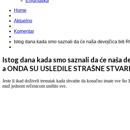
Enigmatika
Home
Aktuelno
Komentar
Istog dana kada smo saznali da će naša devojčica b
Istog dana kada smo saznali da će naša 
a ONDA SU USLEDILE STRAŠNE STVAR
Jeste li ikad doživeli trenutak kada shvatite da konačno imate sve što ž
muž jednom rečenicom uništio sve.