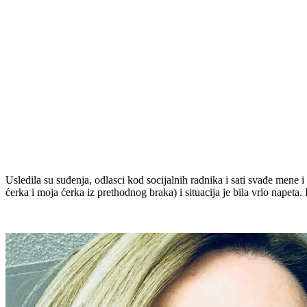
Usledila su suđenja, odlasci kod socijalnih radnika i sati svađe men
ćerka i moja ćerka iz prethodnog braka) i situacija je bila vrlo napet