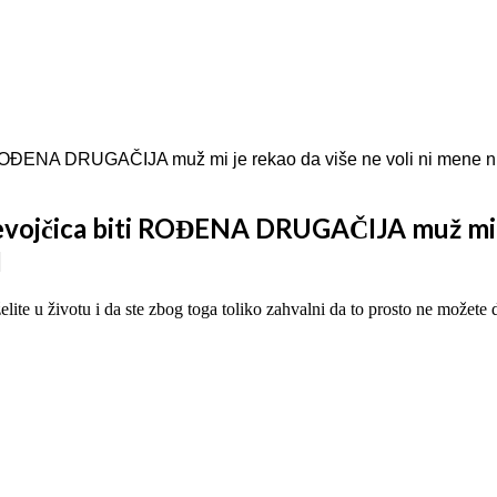
iti ROĐENA DRUGAČIJA muž mi je rekao da više ne voli ni m
devojčica biti ROĐENA DRUGAČIJA muž mi je
I
elite u životu i da ste zbog toga toliko zahvalni da to prosto ne možete 