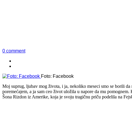
0 comment
Foto: Facebook
Moj suprug, ljubav mog života, i ja, nekoliko meseci smo se borili da
poremećajem, a ja sam ceo život uložila u napore da mu pomognem. Kad
Šona Rizdon iz Amerike, koja je svoju tragičnu priču podelila na Fej