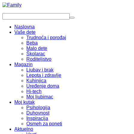
Naslovna
Vaše dete
Trudnoća i porođaj
Beba
Malo dete
Školarac
Roditeljstvo
Magazin
Ljubav i brak
Lepota i zdravlje
Kuhinjica
Uređenje doma
Hi-tech
Moj ljubimac
Moj kutak
Psihologija
Duhovnost
Inspiracija
Osmeh za poneti
Aktuelno