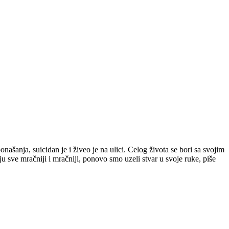
šanja, suicidan je i živeo je na ulici. Celog života se bori sa svojim
sve mračniji i mračniji, ponovo smo uzeli stvar u svoje ruke, piše