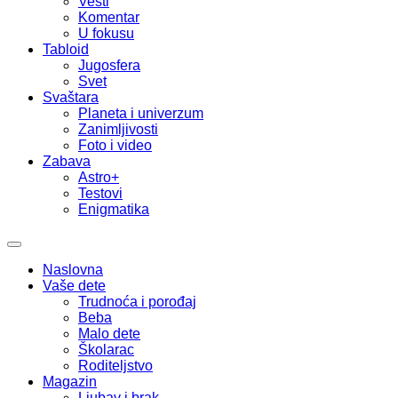
Vesti
Komentar
U fokusu
Tabloid
Jugosfera
Svet
Svaštara
Planeta i univerzum
Zanimljivosti
Foto i video
Zabava
Astro+
Testovi
Enigmatika
Naslovna
Vaše dete
Trudnoća i porođaj
Beba
Malo dete
Školarac
Roditeljstvo
Magazin
Ljubav i brak