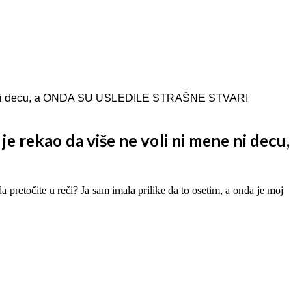
ene ni decu, a ONDA SU USLEDILE STRAŠNE STVARI
 rekao da više ne voli ni mene ni decu,
da pretočite u reči? Ja sam imala prilike da to osetim, a onda je moj