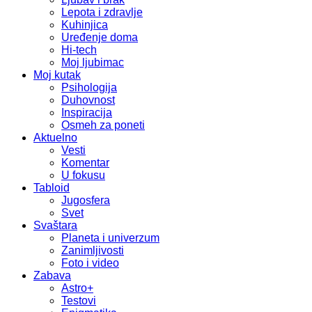
Lepota i zdravlje
Kuhinjica
Uređenje doma
Hi-tech
Moj ljubimac
Moj kutak
Psihologija
Duhovnost
Inspiracija
Osmeh za poneti
Aktuelno
Vesti
Komentar
U fokusu
Tabloid
Jugosfera
Svet
Svaštara
Planeta i univerzum
Zanimljivosti
Foto i video
Zabava
Astro+
Testovi