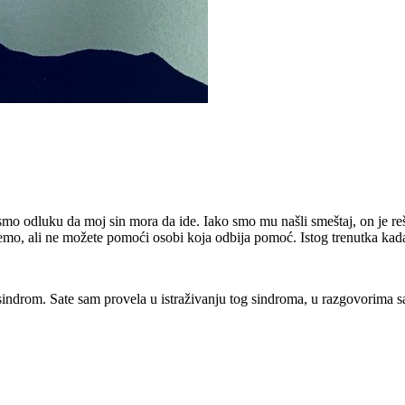
odluku da moj sin mora da ide. Iako smo mu našli smeštaj, on je rešio 
mo, ali ne možete pomoći osobi koja odbija pomoć. Istog trenutka kada 
ndrom. Sate sam provela u istraživanju tog sindroma, u razgovorima sa