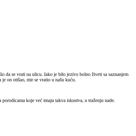
da se vrati na ulicu. Iako je bilo jezivo bolno živeti sa saznanjem
je on otišao, mir se vratio u našu kuću.
 porodicama koje već imaju takva iskustva, u traženju nade.