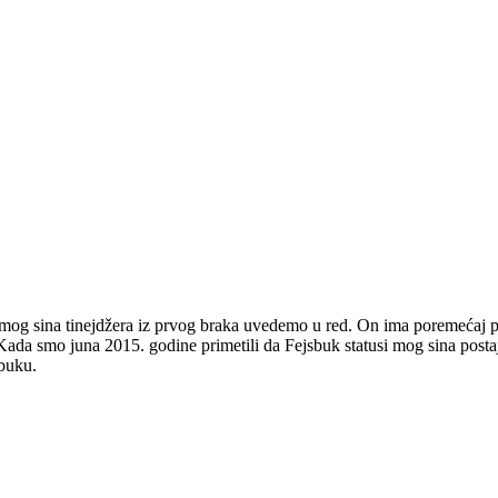
 mog sina tinejdžera iz prvog braka uvedemo u red. On ima poremećaj pona
a smo juna 2015. godine primetili da Fejsbuk statusi mog sina postaju 
sbuku.