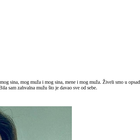
e i mog sina, mog muža i mog sina, mene i mog muža. Živeli smo u opsad
a. Bila sam zahvalna mužu što je davao sve od sebe.