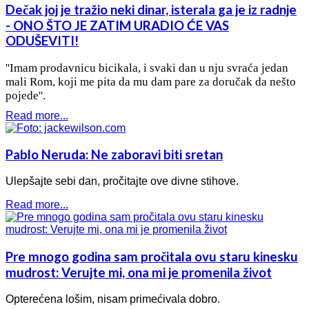
Dečak joj je tražio neki dinar, isterala ga je iz radnje
- ONO ŠTO JE ZATIM URADIO ĆE VAS
ODUŠEVITI!
''Imam prodavnicu bicikala, i svaki dan u nju svraća jedan
mali Rom, koji me pita da mu dam pare za doručak da nešto
pojede''.
Read more...
Pablo Neruda: Ne zaboravi biti sretan
Ulepšajte sebi dan, pročitajte ove divne stihove.
Read more...
Pre mnogo godina sam pročitala ovu staru kinesku
mudrost: Verujte mi, ona mi je promenila život
Opterećena lošim, nisam primećivala dobro.