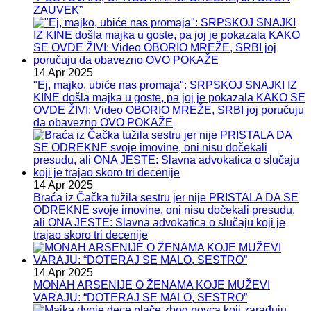
ZAUVEK”
14 Apr 2025
"Ej, majko, ubiće nas promaja": SRPSKOJ SNAJKI IZ
KINE došla majka u goste, pa joj je pokazala KAKO SE
OVDE ŽIVI: Video OBORIO MREŽE, SRBI joj poručuju
da obavezno OVO POKAŽE
14 Apr 2025
Braća iz Čačka tužila sestru jer nije PRISTALA DA SE
ODREKNE svoje imovine, oni nisu dočekali presudu,
ali ONA JESTE: Slavna advokatica o slučaju koji je
trajao skoro tri decenije
14 Apr 2025
MONAH ARSENIJE O ŽENAMA KOJE MUŽEVI
VARAJU: “DOTERAJ SE MALO, SESTRO”