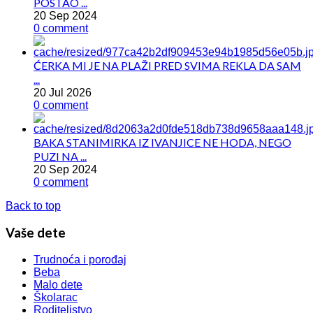
POSTAO ...
20 Sep 2024
0 comment
ĆERKA MI JE NA PLAŽI PRED SVIMA REKLA DA SAM
...
20 Jul 2026
0 comment
BAKA STANIMIRKA IZ IVANJICE NE HODA, NEGO
PUZI NA ...
20 Sep 2024
0 comment
Back to top
Vaše dete
Trudnoća i porođaj
Beba
Malo dete
Školarac
Roditeljstvo