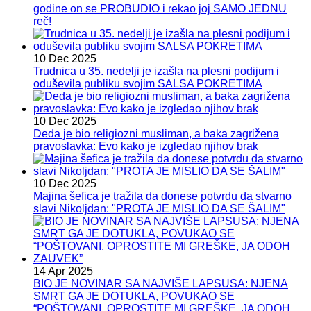
godine on se PROBUDIO i rekao joj SAMO JEDNU
reč!
10 Dec 2025
Trudnica u 35. nedelji je izašla na plesni podijum i
oduševila publiku svojim SALSA POKRETIMA
10 Dec 2025
Deda je bio religiozni musliman, a baka zagrižena
pravoslavka: Evo kako je izgledao njihov brak
10 Dec 2025
Majina šefica je tražila da donese potvrdu da stvarno
slavi Nikoljdan: "PROTA JE MISLIO DA SE ŠALIM"
14 Apr 2025
BIO JE NOVINAR SA NAJVIŠE LAPSUSA: NJENA
SMRT GA JE DOTUKLA, POVUKAO SE
“POŠTOVANI, OPROSTITE MI GREŠKE, JA ODOH