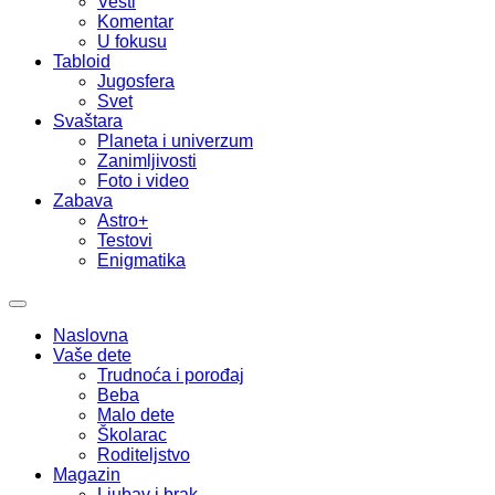
Vesti
Komentar
U fokusu
Tabloid
Jugosfera
Svet
Svaštara
Planeta i univerzum
Zanimljivosti
Foto i video
Zabava
Astro+
Testovi
Enigmatika
Naslovna
Vaše dete
Trudnoća i porođaj
Beba
Malo dete
Školarac
Roditeljstvo
Magazin
Ljubav i brak