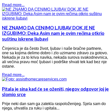
Read more...
NE ZNAMO DA CENIMO LJUBAV DOK JE NE
IZGUBIMO: Deka Asim nam je ovim rečima otkrio
suštinu iskrene ljubavi
Činjenica je da često život, ljubav i naše bračne partnere,
one sa kojima delimo dobro i zlo uzimamo zdravo za gotovo.
Nekada je za to kriva navika, nekada surova svakodnevnica,
ali većina pravu moć ljubavi i podrške shvati tek kad bez nje
ostane.
Read more...
Pitala je sina kad će se oženiti, njegov odgovor joj je
slomio srce
Prije neki dan sam ga zatekla raspoloženijeg. Sjela sam do
njega, uhvatila za ruku i upitala...