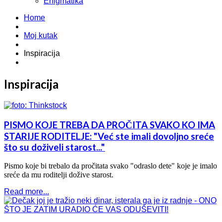
Enigmatika
Home
Moj kutak
Inspiracija
Inspiracija
PISMO KOJE TREBA DA PROČITA SVAKO KO IMA
STARIJE RODITELJE: "Već ste imali dovoljno sreće
što su doživeli starost..."
Pismo koje bi trebalo da pročitata svako "odraslo dete" koje je imalo
sreće da mu roditelji dožive starost.
Read more...