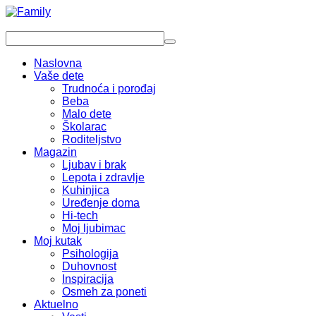
Naslovna
Vaše dete
Trudnoća i porođaj
Beba
Malo dete
Školarac
Roditeljstvo
Magazin
Ljubav i brak
Lepota i zdravlje
Kuhinjica
Uređenje doma
Hi-tech
Moj ljubimac
Moj kutak
Psihologija
Duhovnost
Inspiracija
Osmeh za poneti
Aktuelno