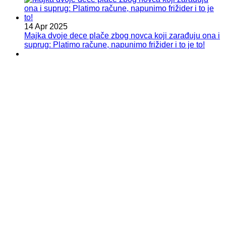
14 Apr 2025
Majka dvoje dece plače zbog novca koji zarađuju ona i
suprug: Platimo račune, napunimo frižider i to je to!