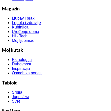
Magazin
Ljubav i brak
Lepota i zdravlje
Kuhinjica
Uređenje doma
Hi - Tech
Moj ljubimac
Moj kutak
Psihologija
Duhovnost
Inspiracija
Osmeh za poneti
Tabloid
Srbija
Jugosfera
Svet
Svaštara