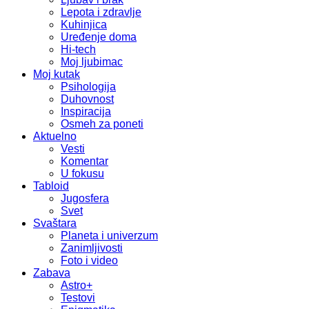
Lepota i zdravlje
Kuhinjica
Uređenje doma
Hi-tech
Moj ljubimac
Moj kutak
Psihologija
Duhovnost
Inspiracija
Osmeh za poneti
Aktuelno
Vesti
Komentar
U fokusu
Tabloid
Jugosfera
Svet
Svaštara
Planeta i univerzum
Zanimljivosti
Foto i video
Zabava
Astro+
Testovi