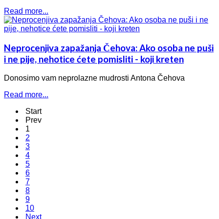
Read more...
Neprocenjiva zapažanja Čehova: Ako osoba ne puši
i ne pije, nehotice ćete pomisliti - koji kreten
Donosimo vam neprolazne mudrosti Antona Čehova
Read more...
Start
Prev
1
2
3
4
5
6
7
8
9
10
Next