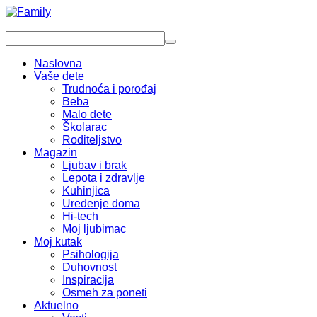
Naslovna
Vaše dete
Trudnoća i porođaj
Beba
Malo dete
Školarac
Roditeljstvo
Magazin
Ljubav i brak
Lepota i zdravlje
Kuhinjica
Uređenje doma
Hi-tech
Moj ljubimac
Moj kutak
Psihologija
Duhovnost
Inspiracija
Osmeh za poneti
Aktuelno