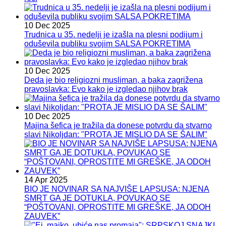
10 Dec 2025
Trudnica u 35. nedelji je izašla na plesni podijum i
oduševila publiku svojim SALSA POKRETIMA
10 Dec 2025
Deda je bio religiozni musliman, a baka zagrižena
pravoslavka: Evo kako je izgledao njihov brak
10 Dec 2025
Majina šefica je tražila da donese potvrdu da stvarno
slavi Nikoljdan: "PROTA JE MISLIO DA SE ŠALIM"
14 Apr 2025
BIO JE NOVINAR SA NAJVIŠE LAPSUSA: NJENA
SMRT GA JE DOTUKLA, POVUKAO SE
“POŠTOVANI, OPROSTITE MI GREŠKE, JA ODOH
ZAUVEK”