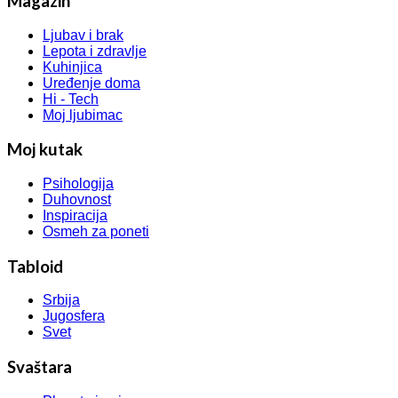
Magazin
Ljubav i brak
Lepota i zdravlje
Kuhinjica
Uređenje doma
Hi - Tech
Moj ljubimac
Moj kutak
Psihologija
Duhovnost
Inspiracija
Osmeh za poneti
Tabloid
Srbija
Jugosfera
Svet
Svaštara