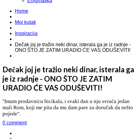
Enigmatika
Home
Moj kutak
Inspiracija
Dečak joj je tražio neki dinar, isterala ga je iz radnje -
ONO ŠTO JE ZATIM URADIO ĆE VAS ODUŠEVITI!
Dečak joj je tražio neki dinar, isterala ga
je iz radnje - ONO ŠTO JE ZATIM
URADIO ĆE VAS ODUŠEVITI!
''Imam prodavnicu bicikala, i svaki dan u nju svraća jedan
mali Rom, koji me pita da mu dam pare za doručak da nešto
pojede''.
0 comment