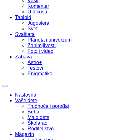
Vesti
Komentar
U fokusu
Tabloid
Jugosfera
Svet
Svaštara
Planeta i univerzum
Zanimljivosti
Foto i video
Zabava
Astro+
Testovi
Enigmatika
Naslovna
Vaše dete
Trudnoća i porođaj
Beba
Malo dete
Školarac
Roditeljstvo
Magazin
Ljubav i brak