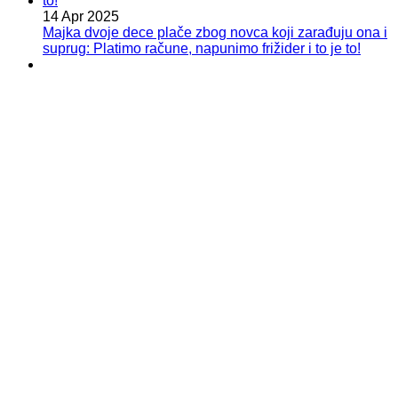
14 Apr 2025
Majka dvoje dece plače zbog novca koji zarađuju ona i
suprug: Platimo račune, napunimo frižider i to je to!