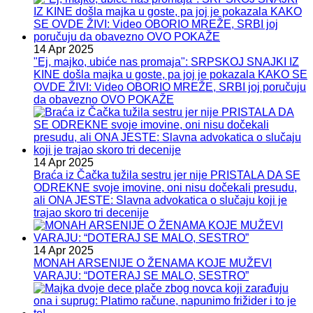
14 Apr 2025
"Ej, majko, ubiće nas promaja": SRPSKOJ SNAJKI IZ
KINE došla majka u goste, pa joj je pokazala KAKO SE
OVDE ŽIVI: Video OBORIO MREŽE, SRBI joj poručuju
da obavezno OVO POKAŽE
14 Apr 2025
Braća iz Čačka tužila sestru jer nije PRISTALA DA SE
ODREKNE svoje imovine, oni nisu dočekali presudu,
ali ONA JESTE: Slavna advokatica o slučaju koji je
trajao skoro tri decenije
14 Apr 2025
MONAH ARSENIJE O ŽENAMA KOJE MUŽEVI
VARAJU: “DOTERAJ SE MALO, SESTRO”