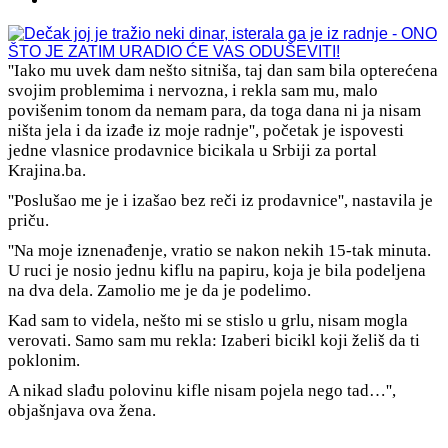
''Iako mu uvek dam nešto sitniša, taj dan sam bila opterećena
svojim problemima i nervozna, i rekla sam mu, malo
povišenim tonom da nemam para, da toga dana ni ja nisam
ništa jela i da izađe iz moje radnje'', početak je ispovesti
jedne vlasnice prodavnice bicikala u Srbiji za portal
Krajina.ba.
''Poslušao me je i izašao bez reči iz prodavnice'', nastavila je
priču.
''Na moje iznenađenje, vratio se nakon nekih 15-tak minuta.
U ruci je nosio jednu kiflu na papiru, koja je bila podeljena
na dva dela. Zamolio me je da je podelimo.
Kad sam to videla, nešto mi se stislo u grlu, nisam mogla
verovati. Samo sam mu rekla: Izaberi bicikl koji želiš da ti
poklonim.
A nikad slađu polovinu kifle nisam pojela nego tad…'',
objašnjava ova žena.