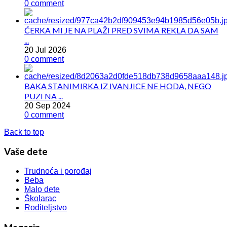
0 comment
ĆERKA MI JE NA PLAŽI PRED SVIMA REKLA DA SAM
...
20 Jul 2026
0 comment
BAKA STANIMIRKA IZ IVANJICE NE HODA, NEGO
PUZI NA ...
20 Sep 2024
0 comment
Back to top
Vaše dete
Trudnoća i porođaj
Beba
Malo dete
Školarac
Roditeljstvo