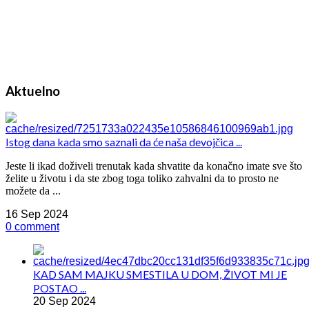
Aktuelno
Istog dana kada smo saznali da će naša devojčica ...
Jeste li ikad doživeli trenutak kada shvatite da konačno imate sve što
želite u životu i da ste zbog toga toliko zahvalni da to prosto ne
možete da ...
16 Sep 2024
0 comment
KAD SAM MAJKU SMESTILA U DOM, ŽIVOT MI JE
POSTAO ...
20 Sep 2024