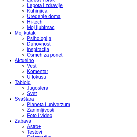
Lepota i zdravlje
Kuhinjica
Uređenje doma
Hi-tech
Moj ljubimac
Moj kutak
Psihologija
Duhovnost
Inspiracija
Osmeh za poneti
Aktuelno
Vesti
Komentar
U fokusu
Tabloid
Jugosfera
Svet
Svaštara
Planeta i univerzum
Zanimljivosti
Foto i video
Zabava
Astro+
Testovi