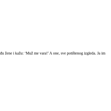
ođu žene i kažu: ‘Muž me vara!’ A one, sve potištenog izgleda. Ja im