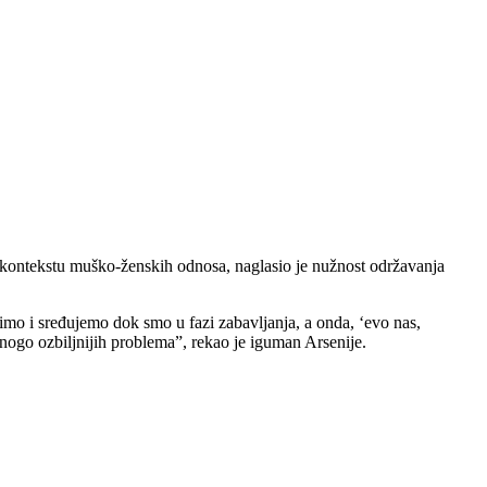
U kontekstu muško-ženskih odnosa, naglasio je nužnost održavanja
dimo i sređujemo dok smo u fazi zabavljanja, a onda, ‘evo nas,
nogo ozbiljnijih problema”, rekao je iguman Arsenije.