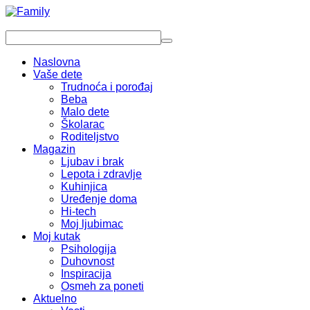
Naslovna
Vaše dete
Trudnoća i porođaj
Beba
Malo dete
Školarac
Roditeljstvo
Magazin
Ljubav i brak
Lepota i zdravlje
Kuhinjica
Uređenje doma
Hi-tech
Moj ljubimac
Moj kutak
Psihologija
Duhovnost
Inspiracija
Osmeh za poneti
Aktuelno