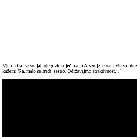
Vjernici su se smijali njegovim riječima, a Arsenije je nastavio s du
kažem: ‘Pa, malo se sredi, sestro. Održavajmo atraktivnost…’