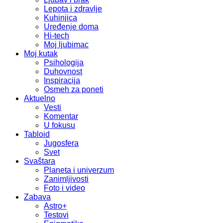
Lepota i zdravlje
Kuhinjica
Uređenje doma
Hi-tech
Moj ljubimac
Moj kutak
Psihologija
Duhovnost
Inspiracija
Osmeh za poneti
Aktuelno
Vesti
Komentar
U fokusu
Tabloid
Jugosfera
Svet
Svaštara
Planeta i univerzum
Zanimljivosti
Foto i video
Zabava
Astro+
Testovi