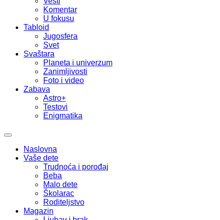
Vesti
Komentar
U fokusu
Tabloid
Jugosfera
Svet
Svaštara
Planeta i univerzum
Zanimljivosti
Foto i video
Zabava
Astro+
Testovi
Enigmatika
Naslovna
Vaše dete
Trudnoća i porođaj
Beba
Malo dete
Školarac
Roditeljstvo
Magazin
Ljubav i brak