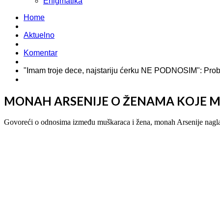
Enigmatika
Home
Aktuelno
Komentar
"Imam troje dece, najstariju ćerku NE PODNOSIM": Pr
MONAH ARSENIJE O ŽENAMA KOJE MU
Govoreći o odnosima između muškaraca i žena, monah Arsenije naglasio