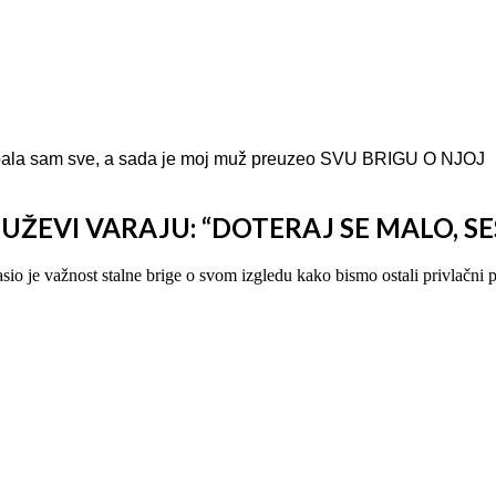
obala sam sve, a sada je moj muž preuzeo SVU BRIGU O NJOJ
ŽEVI VARAJU: “DOTERAJ SE MALO, SE
 je važnost stalne brige o svom izgledu kako bismo ostali privlačni p