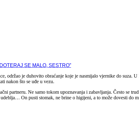
ce, održao je duhovito obraćanje koje je nasmijalo vjernike do suza. 
stati nakon što se uđe u vezu.
ivlačni partneru. Ne samo tokom upoznavanja i zabavljanja. Često se tru
, udeblja… On pusti stomak, ne brine o higijeni, a to može dovesti do m