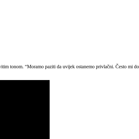
hovitim tonom. “Moramo paziti da uvijek ostanemo privlačni. Često mi d