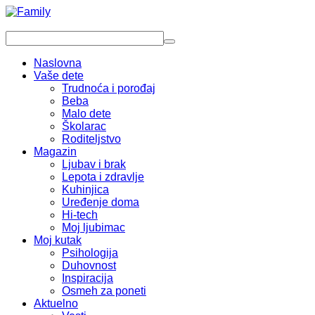
Naslovna
Vaše dete
Trudnoća i porođaj
Beba
Malo dete
Školarac
Roditeljstvo
Magazin
Ljubav i brak
Lepota i zdravlje
Kuhinjica
Uređenje doma
Hi-tech
Moj ljubimac
Moj kutak
Psihologija
Duhovnost
Inspiracija
Osmeh za poneti
Aktuelno