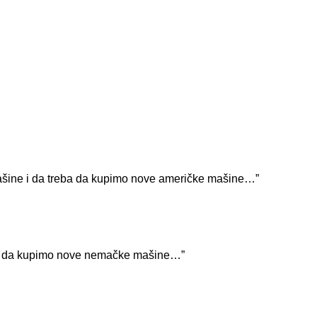
 mašine i da treba da kupimo nove američke mašine…”
treba da kupimo nove nemačke mašine…”