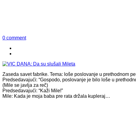
0 comment
Zaseda savet fabrike. Tema: loše poslovanje u prethodnom pe
Predsedavajući: “Gospodo, poslovanje je bilo loše u prethodn
(Mile se javlja za reč)
Predsedavajući: “Kaži Mile!”
Mile: Kada je moja baba pre rata držala kupleraj…