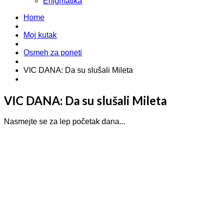
Enigmatika
Home
Moj kutak
Osmeh za poneti
VIC DANA: Da su slušali Mileta
VIC DANA: Da su slušali Mileta
Nasmejte se za lep početak dana...