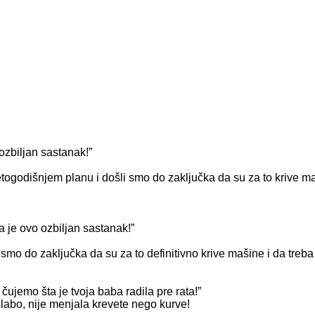
ozbiljan sastanak!”
etogodišnjem planu i došli smo do zaključka da su za to krive
da je ovo ozbiljan sastanak!”
li smo do zaključka da su za to definitivno krive mašine i da 
čujemo šta je tvoja baba radila pre rata!”
slabo, nije menjala krevete nego kurve!