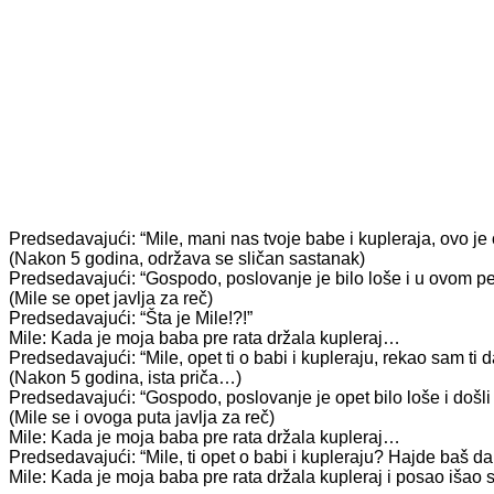
Predsedavajući: “Mile, mani nas tvoje babe i kupleraja, ovo je 
(Nakon 5 godina, održava se sličan sastanak)
Predsedavajući: “Gospodo, poslovanje je bilo loše i u ovom p
(Mile se opet javlja za reč)
Predsedavajući: “Šta je Mile!?!”
Mile: Kada je moja baba pre rata držala kupleraj…
Predsedavajući: “Mile, opet ti o babi i kupleraju, rekao sam ti 
(Nakon 5 godina, ista priča…)
Predsedavajući: “Gospodo, poslovanje je opet bilo loše i doš
(Mile se i ovoga puta javlja za reč)
Mile: Kada je moja baba pre rata držala kupleraj…
Predsedavajući: “Mile, ti opet o babi i kupleraju? Hajde baš da 
Mile: Kada je moja baba pre rata držala kupleraj i posao išao 