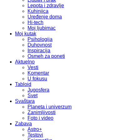
Lepota i zdravlje
Kuhinjica
Uređenje doma
Hi-tech
Moj ljubimac
Moj kutak
Psihologija
Duhovnost
Inspiracija
Osmeh za poneti
Aktuelno
Vesti
Komentar
U fokusu
Tabloid
Jugosfera
Svet
Svaštara
Planeta i univerzum
Zanimljivosti
Foto i video
Zabava
Astro+
Testovi