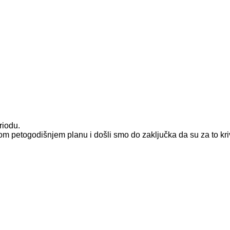
riodu.
om petogodišnjem planu i došli smo do zaključka da su za to k