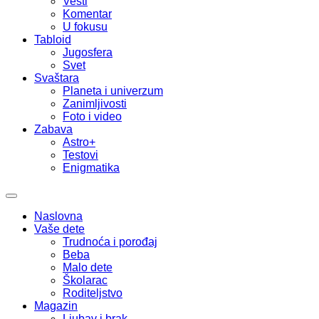
Vesti
Komentar
U fokusu
Tabloid
Jugosfera
Svet
Svaštara
Planeta i univerzum
Zanimljivosti
Foto i video
Zabava
Astro+
Testovi
Enigmatika
Naslovna
Vaše dete
Trudnoća i porođaj
Beba
Malo dete
Školarac
Roditeljstvo
Magazin
Ljubav i brak