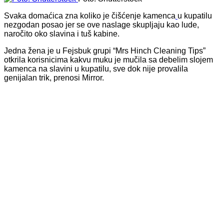
Svaka domaćica zna koliko je
čišćenje kamenca
u kupatilu
nezgodan posao jer se ove naslage skupljaju kao lude,
naročito oko slavina i tuš kabine.
Jedna žena je u Fejsbuk grupi “Mrs Hinch Cleaning Tips”
otkrila korisnicima kakvu muku je mučila sa debelim slojem
kamenca na slavini u kupatilu, sve dok nije provalila
genijalan trik, prenosi Mirror.