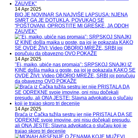
14 Apr 2025
BIO JE NOVINAR SA NAJVIŠE LAPSUSA: NJENA
SMRT GA JE DOTUKLA, POVUKAO SE
“POŠTOVANI, OPROSTITE MI GREŠKE, JA ODOH
ZAUVEK”
14 Apr 2025
"Ej, majko, ubiće nas promaja": SRPSKOJ SNAJKI IZ
KINE došla majka u goste, pa joj je pokazala KAKO SE
OVDE ŽIVI: Video OBORIO MREŽE, SRBI joj poručuju
da obavezno OVO POKAŽE
14 Apr 2025
Braća iz Čačka tužila sestru jer nije PRISTALA DA SE
ODREKNE svoje imovine, oni nisu dočekali presudu,
ali ONA JESTE: Slavna advokatica o slučaju koji je
trajao skoro tri decenije