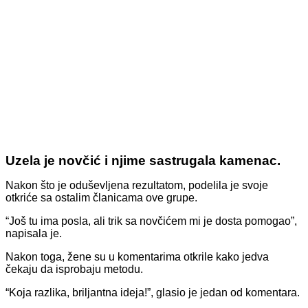
Uzela je novčić i njime sastrugala kamenac.
Nakon što je oduševljena rezultatom, podelila je svoje
otkriće sa ostalim članicama ove grupe.
“Još tu ima posla, ali trik sa novčićem mi je dosta pomogao”,
napisala je.
Nakon toga, žene su u komentarima otkrile kako jedva
čekaju da isprobaju metodu.
“Koja razlika, briljantna ideja!”, glasio je jedan od komentara.