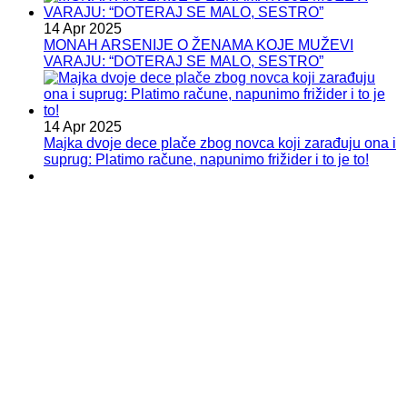
14 Apr 2025
MONAH ARSENIJE O ŽENAMA KOJE MUŽEVI
VARAJU: “DOTERAJ SE MALO, SESTRO”
14 Apr 2025
Majka dvoje dece plače zbog novca koji zarađuju ona i
suprug: Platimo račune, napunimo frižider i to je to!