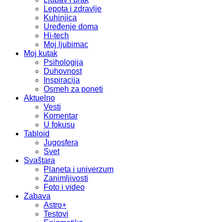
Lepota i zdravlje
Kuhinjica
Uređenje doma
Hi-tech
Moj ljubimac
Moj kutak
Psihologija
Duhovnost
Inspiracija
Osmeh za poneti
Aktuelno
Vesti
Komentar
U fokusu
Tabloid
Jugosfera
Svet
Svaštara
Planeta i univerzum
Zanimljivosti
Foto i video
Zabava
Astro+
Testovi