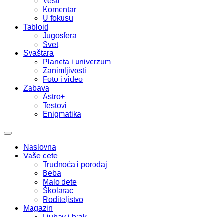
Vesti
Komentar
U fokusu
Tabloid
Jugosfera
Svet
Svaštara
Planeta i univerzum
Zanimljivosti
Foto i video
Zabava
Astro+
Testovi
Enigmatika
Naslovna
Vaše dete
Trudnoća i porođaj
Beba
Malo dete
Školarac
Roditeljstvo
Magazin
Ljubav i brak