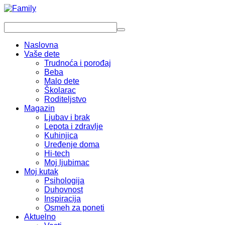
Naslovna
Vaše dete
Trudnoća i porođaj
Beba
Malo dete
Školarac
Roditeljstvo
Magazin
Ljubav i brak
Lepota i zdravlje
Kuhinjica
Uređenje doma
Hi-tech
Moj ljubimac
Moj kutak
Psihologija
Duhovnost
Inspiracija
Osmeh za poneti
Aktuelno