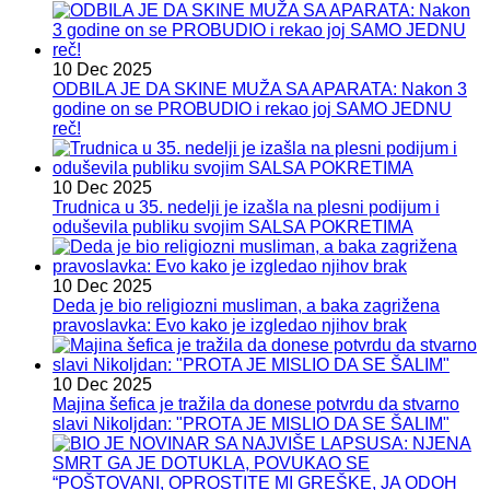
10 Dec 2025
ODBILA JE DA SKINE MUŽA SA APARATA: Nakon 3
godine on se PROBUDIO i rekao joj SAMO JEDNU
reč!
10 Dec 2025
Trudnica u 35. nedelji je izašla na plesni podijum i
oduševila publiku svojim SALSA POKRETIMA
10 Dec 2025
Deda je bio religiozni musliman, a baka zagrižena
pravoslavka: Evo kako je izgledao njihov brak
10 Dec 2025
Majina šefica je tražila da donese potvrdu da stvarno
slavi Nikoljdan: "PROTA JE MISLIO DA SE ŠALIM"