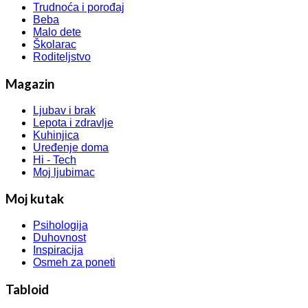
Trudnoća i porođaj
Beba
Malo dete
Školarac
Roditeljstvo
Magazin
Ljubav i brak
Lepota i zdravlje
Kuhinjica
Uređenje doma
Hi - Tech
Moj ljubimac
Moj kutak
Psihologija
Duhovnost
Inspiracija
Osmeh za poneti
Tabloid