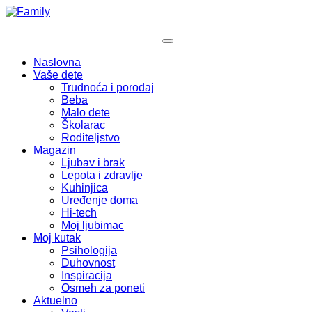
Naslovna
Vaše dete
Trudnoća i porođaj
Beba
Malo dete
Školarac
Roditeljstvo
Magazin
Ljubav i brak
Lepota i zdravlje
Kuhinjica
Uređenje doma
Hi-tech
Moj ljubimac
Moj kutak
Psihologija
Duhovnost
Inspiracija
Osmeh za poneti
Aktuelno