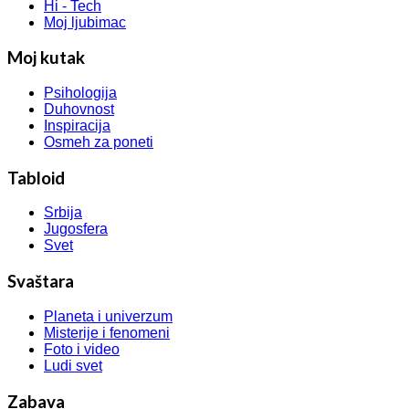
Hi - Tech
Moj ljubimac
Moj kutak
Psihologija
Duhovnost
Inspiracija
Osmeh za poneti
Tabloid
Srbija
Jugosfera
Svet
Svaštara
Planeta i univerzum
Misterije i fenomeni
Foto i video
Ludi svet
Zabava