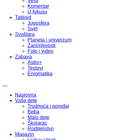
Vesti
Komentar
U fokusu
Tabloid
Jugosfera
Svet
Svaštara
Planeta i univerzum
Zanimljivosti
Foto i video
Zabava
Astro+
Testovi
Enigmatika
Naslovna
Vaše dete
Trudnoća i porođaj
Beba
Malo dete
Školarac
Roditeljstvo
Magazin
Ljubav i brak