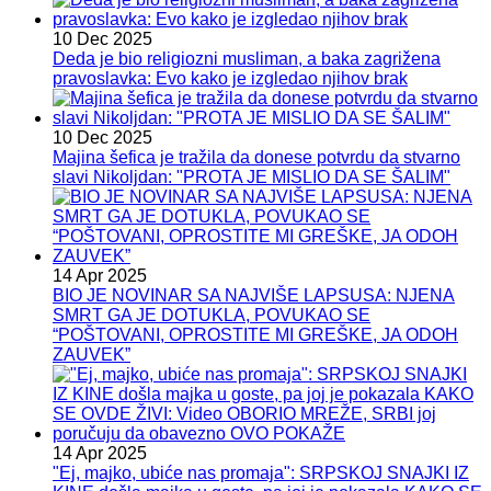
10 Dec 2025
Deda je bio religiozni musliman, a baka zagrižena
pravoslavka: Evo kako je izgledao njihov brak
10 Dec 2025
Majina šefica je tražila da donese potvrdu da stvarno
slavi Nikoljdan: "PROTA JE MISLIO DA SE ŠALIM"
14 Apr 2025
BIO JE NOVINAR SA NAJVIŠE LAPSUSA: NJENA
SMRT GA JE DOTUKLA, POVUKAO SE
“POŠTOVANI, OPROSTITE MI GREŠKE, JA ODOH
ZAUVEK”
14 Apr 2025
"Ej, majko, ubiće nas promaja": SRPSKOJ SNAJKI IZ