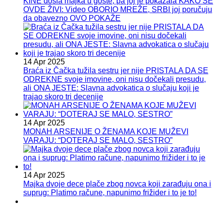
KINE došla majka u goste, pa joj je pokazala KAKO SE
OVDE ŽIVI: Video OBORIO MREŽE, SRBI joj poručuju
da obavezno OVO POKAŽE
14 Apr 2025
Braća iz Čačka tužila sestru jer nije PRISTALA DA SE
ODREKNE svoje imovine, oni nisu dočekali presudu,
ali ONA JESTE: Slavna advokatica o slučaju koji je
trajao skoro tri decenije
14 Apr 2025
MONAH ARSENIJE O ŽENAMA KOJE MUŽEVI
VARAJU: “DOTERAJ SE MALO, SESTRO”
14 Apr 2025
Majka dvoje dece plače zbog novca koji zarađuju ona i
suprug: Platimo račune, napunimo frižider i to je to!