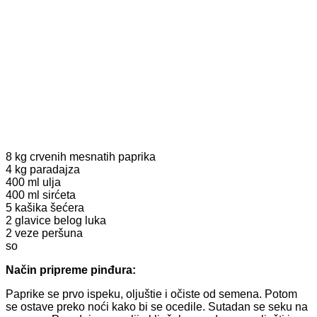
8 kg crvenih mesnatih paprika
4 kg paradajza
400 ml ulja
400 ml sirćeta
5 kašika šećera
2 glavice belog luka
2 veze peršuna
so
Način pripreme pinđura:
Paprike se prvo ispeku, oljuštie i očiste od semena. Potom
se ostave preko noći kako bi se ocedile. Sutadan se seku na