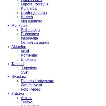
Lepota i zdravlje
Kuhinjica
Uređenje doma
Hi-tech
Moj ljubimac
Moj kutak
Psihologija
Duhovnost
Inspiracija
Osmeh za poneti
Aktuelno
Vesti
Komentar
U fokusu
Tabloid
Jugosfera
Svet
Svaštara
Planeta i univerzum
Zanimljivosti
Foto i video
Zabava
Astro+
Testovi