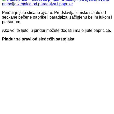
Pinđur je jelo sličano ajvaru. Predstavlja zimsku salatu od
seckane pečene paprike i paradajza, začinjenu belim lukom i
peršunom.
Ako volite ljuto, u pinđur možete dodati i malo ljute papričice.
Pinđur se pravi od sledećih sastojaka: