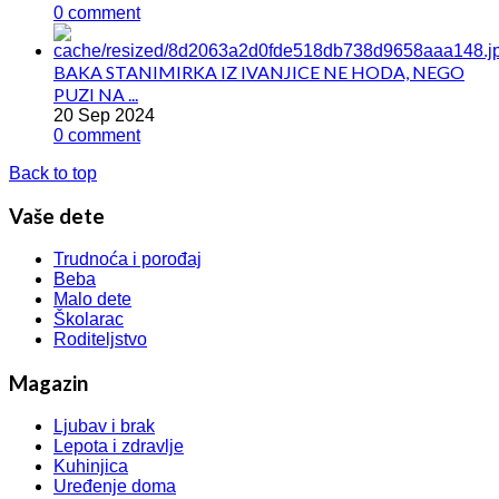
0 comment
BAKA STANIMIRKA IZ IVANJICE NE HODA, NEGO
PUZI NA ...
20 Sep 2024
0 comment
Back to top
Vaše dete
Trudnoća i porođaj
Beba
Malo dete
Školarac
Roditeljstvo
Magazin
Ljubav i brak
Lepota i zdravlje
Kuhinjica
Uređenje doma