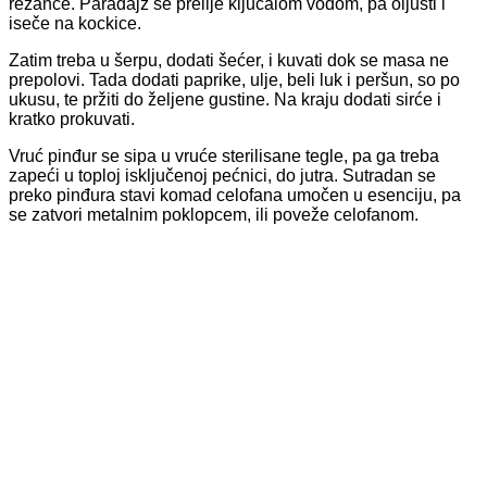
rezance. Paradajz se prelije ključalom vodom, pa oljušti i
iseče na kockice.
Zatim treba u šerpu, dodati šećer, i kuvati dok se masa ne
prepolovi. Tada dodati paprike, ulje, beli luk i peršun, so po
ukusu, te pržiti do željene gustine. Na kraju dodati sirće i
kratko prokuvati.
Vruć pinđur se sipa u vruće sterilisane tegle, pa ga treba
zapeći u toploj isključenoj pećnici, do jutra. Sutradan se
preko pinđura stavi komad celofana umočen u esenciju, pa
se zatvori metalnim poklopcem, ili poveže celofanom.