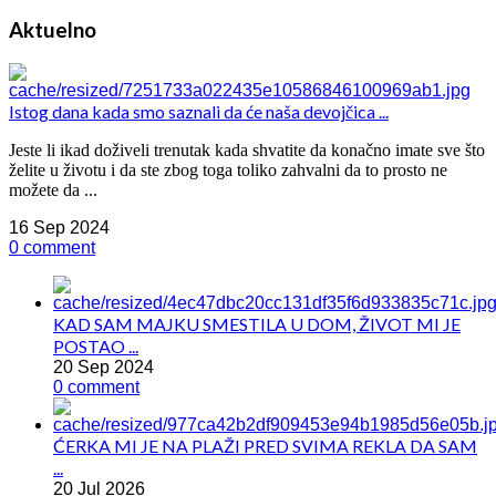
Aktuelno
Istog dana kada smo saznali da će naša devojčica ...
Jeste li ikad doživeli trenutak kada shvatite da konačno imate sve što
želite u životu i da ste zbog toga toliko zahvalni da to prosto ne
možete da ...
16 Sep 2024
0 comment
KAD SAM MAJKU SMESTILA U DOM, ŽIVOT MI JE
POSTAO ...
20 Sep 2024
0 comment
ĆERKA MI JE NA PLAŽI PRED SVIMA REKLA DA SAM
...
20 Jul 2026