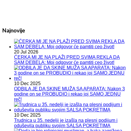
Najnovije
20 Jul 2026
ĆERKA MI JE NA PLAŽI PRED SVIMA REKLA DA
SAM DEBELA: Moj odgovor će pamtiti ceo život!
10 Dec 2025
ODBILA JE DA SKINE MUŽA SA APARATA: Nakon 3
godine on se PROBUDIO i rekao joj SAMO JEDNU
reč!
10 Dec 2025
Trudnica u 35. nedelji je izašla na plesni podijum i
oduševila publiku svojim SALSA POKRETIMA