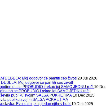
20 Jul 2026
ELA: Moj odgovor će pamtiti ceo život!
10 Dec
ine on se PROBUDIO i rekao joj SAMO JEDNU reč!
10 Dec 2025
duševila publiku svojim SALSA POKRETIMA
10 Dec 2025