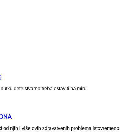
E
enutku dete stvarno treba ostaviti na miru
FONA
neki od njih i više ovih zdravstvenih problema istovremeno