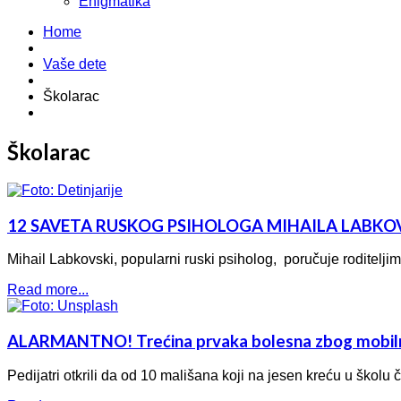
Enigmatika
Home
Vaše dete
Školarac
Školarac
12 SAVETA RUSKOG PSIHOLOGA MIHAILA LABKOV
Mihail Labkovski, popularni ruski psiholog, poručuje roditeljima 
Read more...
ALARMANTNO! Trećina prvaka bolesna zbog mob
Pedijatri otkrili da od 10 mališana koji na jesen kreću u školu č