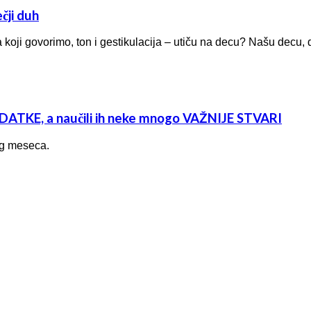
čji duh
n na koji govorimo, ton i gestikulacija – utiču na decu? Našu dec
ATKE, a naučili ih neke mnogo VAŽNIJE STVARI
og meseca.