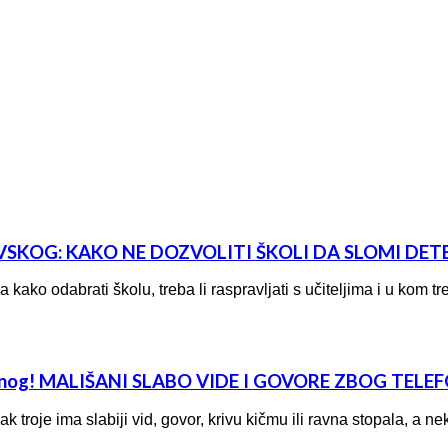
SKOG: KAKO NE DOZVOLITI ŠKOLI DA SLOMI DET
kako odabrati školu, treba li raspravljati s učiteljima i u kom tr
ilnog! MALIŠANI SLABO VIDE I GOVORE ZBOG TELE
ak troje ima slabiji vid, govor, krivu kičmu ili ravna stopala, a 