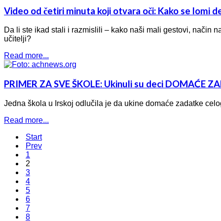
Video od četiri minuta koji otvara oči: Kako se lomi de
Da li ste ikad stali i razmislili – kako naši mali gestovi, nači
učitelji?
Read more...
PRIMER ZA SVE ŠKOLE: Ukinuli su deci DOMAĆE ZAD
Jedna škola u Irskoj odlučila je da ukine domaće zadatke cel
Read more...
Start
Prev
1
2
3
4
5
6
7
8