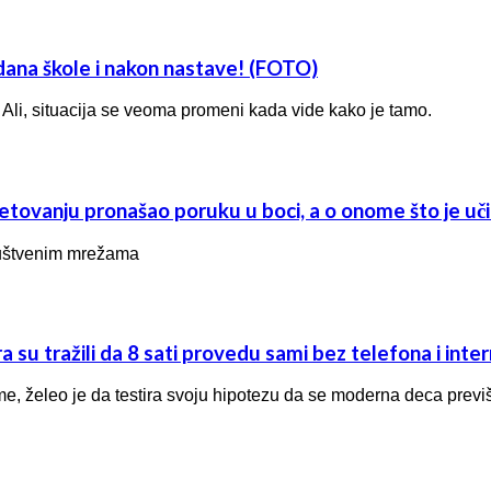
na škole i nakon nastave! (FOTO)
. Ali, situacija se veoma promeni kada vide kako je tamo.
tovanju pronašao poruku u boci, a o onome što je 
 društvenim mrežama
a su tražili da 8 sati provedu sami bez telefona i inte
e, želeo je da testira svoju hipotezu da se moderna deca previ