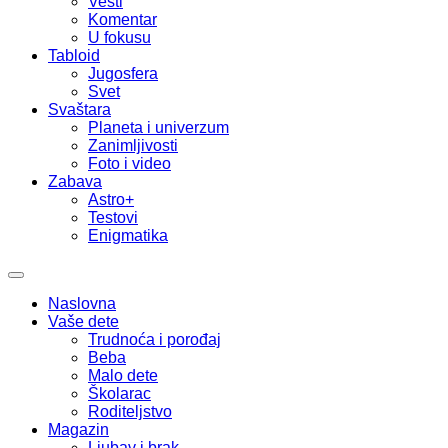
Vesti
Komentar
U fokusu
Tabloid
Jugosfera
Svet
Svaštara
Planeta i univerzum
Zanimljivosti
Foto i video
Zabava
Astro+
Testovi
Enigmatika
Naslovna
Vaše dete
Trudnoća i porođaj
Beba
Malo dete
Školarac
Roditeljstvo
Magazin
Ljubav i brak