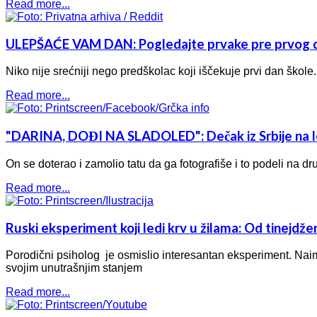
Read more...
ULEPŠAĆE VAM DAN: Pogledajte prvake pre prvog da
Niko nije srećniji nego predškolac koji iščekuje prvi dan škole
Read more...
"DARINA, DOĐI NA SLADOLED": Dečak iz Srbije na le
On se doterao i zamolio tatu da ga fotografiše i to podeli na
Read more...
Ruski eksperiment koji ledi krv u žilama: Od tinejdžer
Porodični psiholog je osmislio interesantan eksperiment. Naim
svojim unutrašnjim stanjem
Read more...