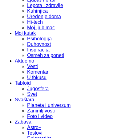
Lepota i zdravlje
Kuhinjica
Uređenje doma
Hi-tech
Moj ljubimac
Moj kutak
Psihologija
Duhovnost
Inspiracija
Osmeh za poneti
Aktuelno
Vesti
Komentar
U fokusu
Tabloid
Jugosfera
Svet
Svaštara
Planeta i univerzum
Zanimljivosti
Foto i video
Zabava
Astro+
Testovi