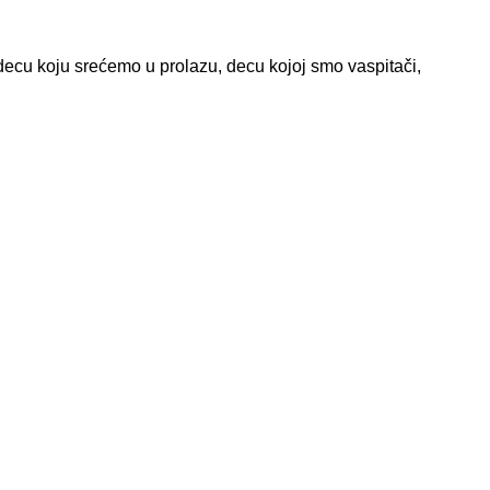
u, decu koju srećemo u prolazu, decu kojoj smo vaspitači,