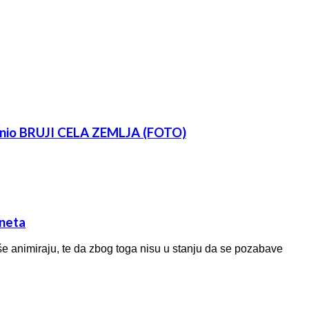
učinio BRUJI CELA ZEMLJA (FOTO)
rneta
še animiraju, te da zbog toga nisu u stanju da se pozabave