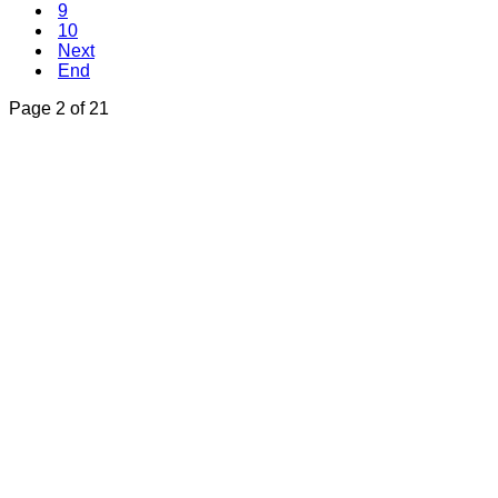
9
10
Next
End
Page 2 of 21