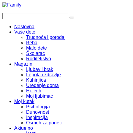
Naslovna
Vaše dete
Trudnoća i porođaj
Beba
Malo dete
Školarac
Roditeljstvo
Magazin
Ljubav i brak
Lepota i zdravlje
Kuhinjica
Uređenje doma
Hi-tech
Moj ljubimac
Moj kutak
Psihologija
Duhovnost
Inspiracija
Osmeh za poneti
Aktuelno