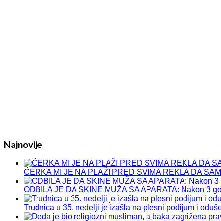
Najnovije
ĆERKA MI JE NA PLAŽI PRED SVIMA REKLA DA SAM DEB
ODBILA JE DA SKINE MUŽA SA APARATA: Nakon 3 god
Trudnica u 35. nedelji je izašla na plesni podijum i o