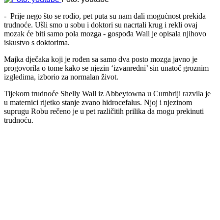
- Prije nego što se rodio, pet puta su nam dali mogućnost prekida
trudnoće. Ušli smo u sobu i doktori su nacrtali krug i rekli ovaj
mozak će biti samo pola mozga - gospođa Wall je opisala njihovo
iskustvo s doktorima.
Majka dječaka koji je rođen sa samo dva posto mozga javno je
progovorila o tome kako se njezin ‘izvanredni’ sin unatoč groznim
izgledima, izborio za normalan život.
Tijekom trudnoće Shelly Wall iz Abbeytowna u Cumbriji razvila je
u maternici rijetko stanje zvano hidrocefalus. Njoj i njezinom
suprugu Robu rečeno je u pet različitih prilika da mogu prekinuti
trudnoću.