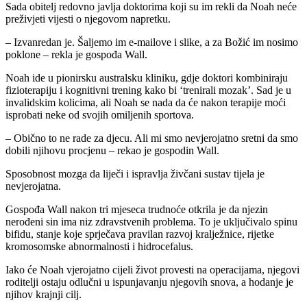
Sada obitelj redovno javlja doktorima koji su im rekli da Noah neće
preživjeti vijesti o njegovom napretku.
– Izvanredan je. Šaljemo im e-mailove i slike, a za Božić im nosimo
poklone – rekla je gospođa Wall.
Noah ide u pionirsku australsku kliniku, gdje doktori kombiniraju
fizioterapiju i kognitivni trening kako bi ‘trenirali mozak’. Sad je u
invalidskim kolicima, ali Noah se nada da će nakon terapije moći
isprobati neke od svojih omiljenih sportova.
– Obično to ne rade za djecu. Ali mi smo nevjerojatno sretni da smo
dobili njihovu procjenu – rekao je gospodin Wall.
Sposobnost mozga da liječi i ispravlja živčani sustav tijela je
nevjerojatna.
Gospođa Wall nakon tri mjeseca trudnoće otkrila je da njezin
nerođeni sin ima niz zdravstvenih problema. To je uključivalo spinu
bifidu, stanje koje sprječava pravilan razvoj kralježnice, rijetke
kromosomske abnormalnosti i hidrocefalus.
Iako će Noah vjerojatno cijeli život provesti na operacijama, njegovi
roditelji ostaju odlučni u ispunjavanju njegovih snova, a hodanje je
njihov krajnji cilj.