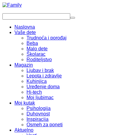
Naslovna
Vaše dete
Trudnoća i porođaj
Beba
Malo dete
Školarac
Roditeljstvo
Magazin
Ljubav i brak
Lepota i zdravlje
Kuhinjica
Uređenje doma
Hi-tech
Moj ljubimac
Moj kutak
Psihologija
Duhovnost
Inspiracija
Osmeh za poneti
Aktuelno