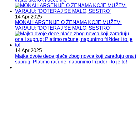
14 Apr 2025
MONAH ARSENIJE O ŽENAMA KOJE MUŽEVI
VARAJU: “DOTERAJ SE MALO, SESTRO”
14 Apr 2025
Majka dvoje dece plače zbog novca koji zarađuju ona i
suprug: Platimo račune, napunimo frižider i to je to!