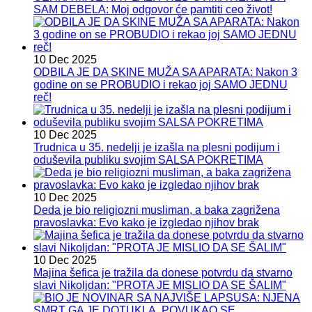
SAM DEBELA: Moj odgovor će pamtiti ceo život!
10 Dec 2025
ODBILA JE DA SKINE MUŽA SA APARATA: Nakon 3
godine on se PROBUDIO i rekao joj SAMO JEDNU
reč!
10 Dec 2025
Trudnica u 35. nedelji je izašla na plesni podijum i
oduševila publiku svojim SALSA POKRETIMA
10 Dec 2025
Deda je bio religiozni musliman, a baka zagrižena
pravoslavka: Evo kako je izgledao njihov brak
10 Dec 2025
Majina šefica je tražila da donese potvrdu da stvarno
slavi Nikoljdan: "PROTA JE MISLIO DA SE ŠALIM"