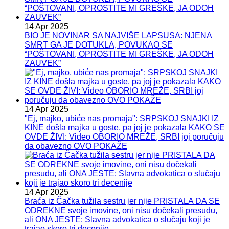
14 Apr 2025
BIO JE NOVINAR SA NAJVIŠE LAPSUSA: NJENA
SMRT GA JE DOTUKLA, POVUKAO SE
“POŠTOVANI, OPROSTITE MI GREŠKE, JA ODOH
ZAUVEK”
14 Apr 2025
"Ej, majko, ubiće nas promaja": SRPSKOJ SNAJKI IZ
KINE došla majka u goste, pa joj je pokazala KAKO SE
OVDE ŽIVI: Video OBORIO MREŽE, SRBI joj poručuju
da obavezno OVO POKAŽE
14 Apr 2025
Braća iz Čačka tužila sestru jer nije PRISTALA DA SE
ODREKNE svoje imovine, oni nisu dočekali presudu,
ali ONA JESTE: Slavna advokatica o slučaju koji je
trajao skoro tri decenije