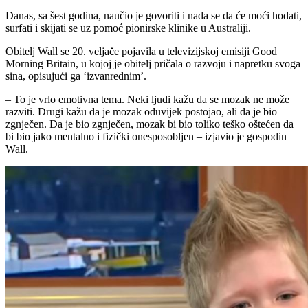
Danas, sa šest godina, naučio je govoriti i nada se da će moći hodati,
surfati i skijati se uz pomoć pionirske klinike u Australiji.
Obitelj Wall se 20. veljače pojavila u televizijskoj emisiji Good
Morning Britain, u kojoj je obitelj pričala o razvoju i napretku svoga
sina, opisujući ga ‘izvanrednim’.
– To je vrlo emotivna tema. Neki ljudi kažu da se mozak ne može
razviti. Drugi kažu da je mozak oduvijek postojao, ali da je bio
zgnječen. Da je bio zgnječen, mozak bi bio toliko teško oštećen da
bi bio jako mentalno i fizički onesposobljen – izjavio je gospodin
Wall.