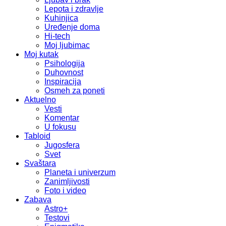
Lepota i zdravlje
Kuhinjica
Uređenje doma
Hi-tech
Moj ljubimac
Moj kutak
Psihologija
Duhovnost
Inspiracija
Osmeh za poneti
Aktuelno
Vesti
Komentar
U fokusu
Tabloid
Jugosfera
Svet
Svaštara
Planeta i univerzum
Zanimljivosti
Foto i video
Zabava
Astro+
Testovi