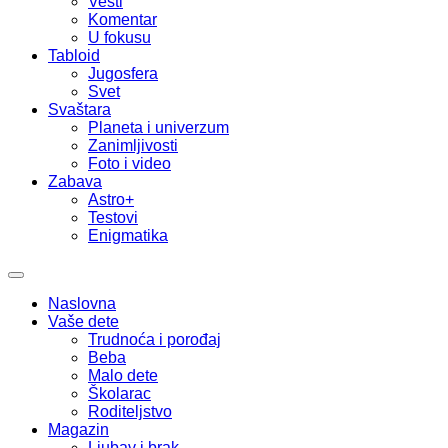
Vesti
Komentar
U fokusu
Tabloid
Jugosfera
Svet
Svaštara
Planeta i univerzum
Zanimljivosti
Foto i video
Zabava
Astro+
Testovi
Enigmatika
Naslovna
Vaše dete
Trudnoća i porođaj
Beba
Malo dete
Školarac
Roditeljstvo
Magazin
Ljubav i brak