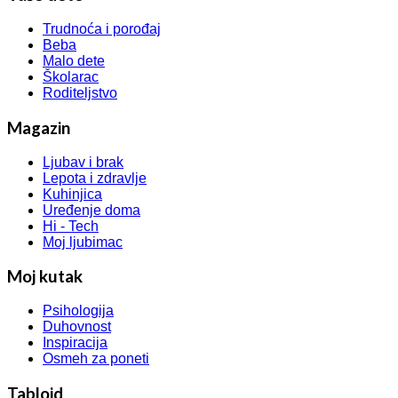
Trudnoća i porođaj
Beba
Malo dete
Školarac
Roditeljstvo
Magazin
Ljubav i brak
Lepota i zdravlje
Kuhinjica
Uređenje doma
Hi - Tech
Moj ljubimac
Moj kutak
Psihologija
Duhovnost
Inspiracija
Osmeh za poneti
Tabloid