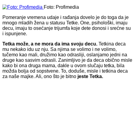
Foto: Profimedia
Pomeranje vremena udaje i rađanja dovelo je do toga da je
mnogo mladih žena u statusu Tetke. One, psihološki, imaju
decu, imaju to osećanje trijumfa koje dete donosi i srećne su
i ispunjene.
Tetka može, a ne mora da ima svoju decu.
Tetkina deca
mu nekako idu uz nju. Sa njima se volimo i ne volimo,
tučemo kao mali, družimo kao odrasliji, oslanjamo jedni na
druge kao sasvim odrasli. Zanimljivo je da deca obično misle
kako bi ona druga mama, dakle u ovom slučaju tetka, bila
možda bolja od sopstvene. To, doduše, misle i tetkina deca
za naše majke. Ali, ono što je bitno
jeste Tetka.