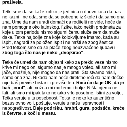
preživela.
Tetki sme da se kaže koliko je jedinica u dnevniku a da nas
ne kazni i ne oda, sme da se pobegne iz škole i da samo ona
zna. Ume da nam uradi domaći da roditelji ne vide, hoće da
nam pomogne oko latinskog, fizike, tako nekih predmeta za
koje u tom periodu nismo sigurni čemu služe sem da muče
đake. Tetka najbolje zna koje kolokvijume imamo, kada su
ispiti, nagradi za položen ispit i ne mršti se zbog šestice.
Pred tetkom sme da se plače zbog neuzvraćene ljubavi ili
zbog toga što nas je neko „dvojkirao“.
Tetka će umeti da nam objasni kako za prekid veze nismo
krive mi nego on, sigurno nas je mnogo voleo, ali smo mi
jače, snažnije, nije mogao da nas prati. Šta stvarno misli,
samo ona zna. Nikada nam neće direktno reći da nam dečko
nije baš previše bistar ili previše lep.
Reći će da je OK, da je
baš „cool“,
ali možda mi možemo i bolje. Ništa njemu ne
fali, ali smo mi ipak tako nekako vrlo posebne. Istini za volju,
Tetka veruje u tu posebnost. Tetka je neko ko autentično i
bezuslovno voli, poštuje, veruje u našu ispravnost i
nepogrešivos
t. Daje podršku, hrabri, gura, podstiče, kreće
iz četvrte, a koči u mestu.