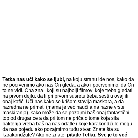
Tetka nas uči kako se ljubi,
na koju stranu ide nos, kako da
ne pocrvenimo ako nas On gleda, a ako i pocrvenimo, da On
to ne vidi. Ona zna i koji su najbolji filmovi koje treba gledati
na prvom dejtu, da li pri prvom susretu treba sesti u ovaj ili
onaj kafić. Uči nas kako se krišom stavlja maskara, a da
razredna ne primeti (mama je već naučila na razne vrste
maskiranja), kako može da se pozajmi baš onaj fantastični
top od drugarice a da pri tom ne priča o tome koja sila
bakterija vreba baš na nas odatle i koje karakondžule mogu
da nas pojedu ako pozajmimo tuđu stvar. Znate šta su
karakondžule? Ako ne znate,
pitajte Tetku. Sve je to već