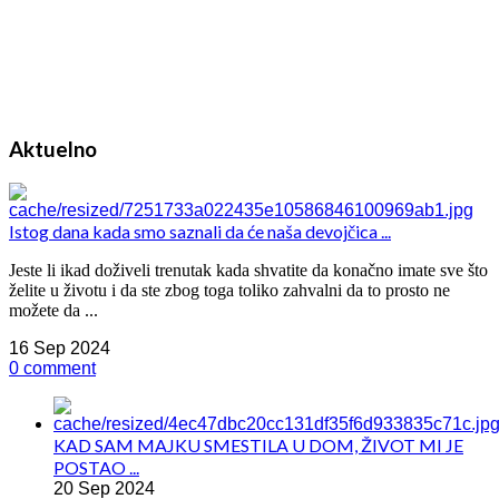
Aktuelno
Istog dana kada smo saznali da će naša devojčica ...
Jeste li ikad doživeli trenutak kada shvatite da konačno imate sve što
želite u životu i da ste zbog toga toliko zahvalni da to prosto ne
možete da ...
16 Sep 2024
0 comment
KAD SAM MAJKU SMESTILA U DOM, ŽIVOT MI JE
POSTAO ...
20 Sep 2024