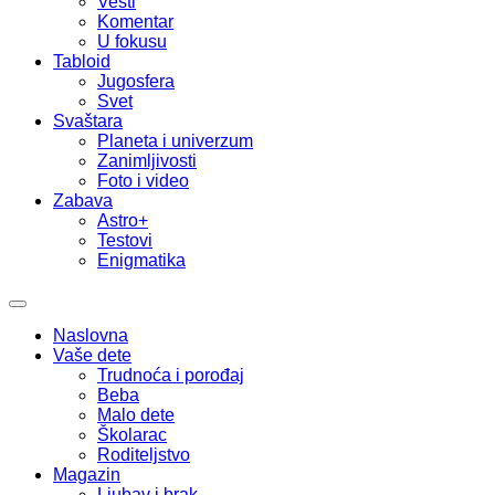
Vesti
Komentar
U fokusu
Tabloid
Jugosfera
Svet
Svaštara
Planeta i univerzum
Zanimljivosti
Foto i video
Zabava
Astro+
Testovi
Enigmatika
Naslovna
Vaše dete
Trudnoća i porođaj
Beba
Malo dete
Školarac
Roditeljstvo
Magazin
Ljubav i brak