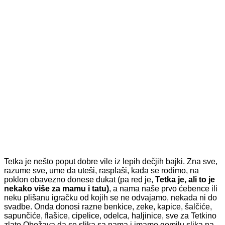
Tetka je nešto poput dobre vile iz lepih dečjih bajki. Zna sve,
razume sve, ume da uteši, rasplaši, kada se rodimo, na
poklon obavezno donese dukat (pa red je,
Tetka je, ali to je
nekako više za mamu i tatu)
, a nama naše prvo ćebence ili
neku plišanu igračku od kojih se ne odvajamo, nekada ni do
svadbe. Onda donosi razne benkice, zeke, kapice, šalčiće,
sapunčiće, flašice, cipelice, odelca, haljinice, sve za Tetkino
zlato.Obožava da se slika sa nama i imamo gomilu slika na