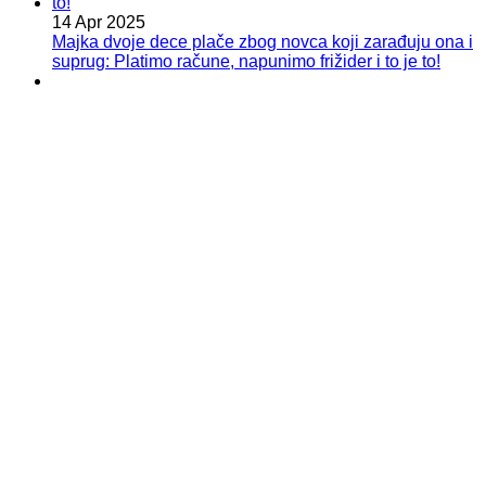
14 Apr 2025
Majka dvoje dece plače zbog novca koji zarađuju ona i
suprug: Platimo račune, napunimo frižider i to je to!