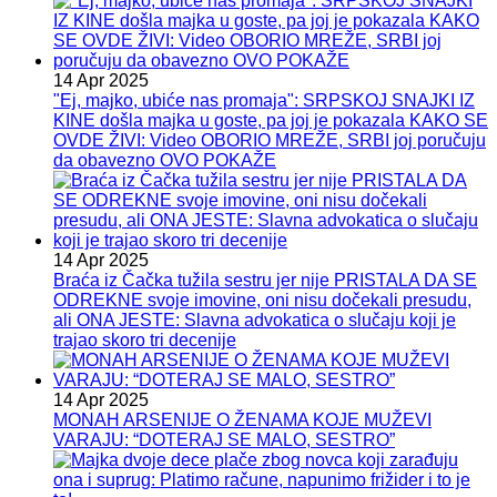
14 Apr 2025
"Ej, majko, ubiće nas promaja": SRPSKOJ SNAJKI IZ
KINE došla majka u goste, pa joj je pokazala KAKO SE
OVDE ŽIVI: Video OBORIO MREŽE, SRBI joj poručuju
da obavezno OVO POKAŽE
14 Apr 2025
Braća iz Čačka tužila sestru jer nije PRISTALA DA SE
ODREKNE svoje imovine, oni nisu dočekali presudu,
ali ONA JESTE: Slavna advokatica o slučaju koji je
trajao skoro tri decenije
14 Apr 2025
MONAH ARSENIJE O ŽENAMA KOJE MUŽEVI
VARAJU: “DOTERAJ SE MALO, SESTRO”