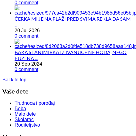
0 comment
ĆERKA MI JE NA PLAŽI PRED SVIMA REKLA DA SAM
...
20 Jul 2026
0 comment
BAKA STANIMIRKA IZ IVANJICE NE HODA, NEGO
PUZI NA ...
20 Sep 2024
0 comment
Back to top
Vaše dete
Trudnoća i porođaj
Beba
Malo dete
Školarac
Roditeljstvo