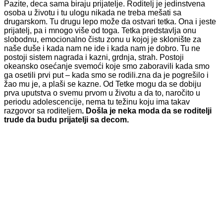
Pazite, deca sama biraju prijatelje. Roditelj je jedinstvena
osoba u životu i tu ulogu nikada ne treba mešati sa
drugarskom. Tu drugu lepo može da ostvari tetka. Ona i jeste
prijatelj, pa i mnogo više od toga. Tetka predstavlja onu
slobodnu, emocionalno čistu zonu u kojoj je sklonište za
naše duše i kada nam ne ide i kada nam je dobro. Tu ne
postoji sistem nagrada i kazni, grdnja, strah. Postoji
okeansko osećanje svemoći koje smo zaboravili kada smo
ga osetili prvi put – kada smo se rodili.zna da je pogrešilo i
žao mu je, a plaši se kazne. Od Tetke mogu da se dobiju
prva uputstva o svemu prvom u životu a da to, naročito u
periodu adolescencije, nema tu težinu koju ima takav
razgovor sa roditeljem
. Došla je neka moda da se roditelji
trude da budu prijatelji sa decom.