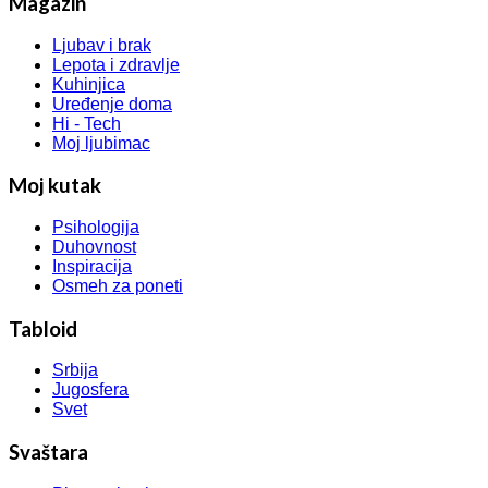
Magazin
Ljubav i brak
Lepota i zdravlje
Kuhinjica
Uređenje doma
Hi - Tech
Moj ljubimac
Moj kutak
Psihologija
Duhovnost
Inspiracija
Osmeh za poneti
Tabloid
Srbija
Jugosfera
Svet
Svaštara