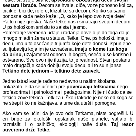
sestara i braće.
Decom se hvale, diče, voze ponosno kolica,
tricikle, bicikle, rolere, klizaljke sa decom. Koliko su samo
ponosne kada neko kaže: „O, kako je lepo ovo tvoje dete“.
Pa to i nije greška. Naše tetke nas i smatraju svojom decom.
U psihološkom smislu to zaista i jesmo.
Pomeranje vremena udaje i rađanja dovelo je do toga da je
mnogo mladih žena u statusu Tetke. One, psihološki, imaju
decu, imaju to osećanje trijumfa koje dete donosi, ispunjene
su ljubavlju koja im je uzvraćena
, imaju o kome i za koga
da brinu,
uzajamnost odnosa ih bogati, osećaju se korisno i
ostvareno. Sve ovo nije iluzija, to je realnost. Stvari postanu
malo drugačije kada dobiju svoju decu, ali to su nijanse.
Tetkino dete jednom – tetkino dete zauvek.
Jedno istraživanje rađeno nedavno u našim školama
pokazalo je da se učenici pre
poveravaju tetkicama
nego
profesorima ili psiholozima i pedagozima. Nije ni čudo da se
tetkica zove tetkica. Tetkica u školi takođe je neko od koga se
ne strepi i ko ne kažnjava, a ume da uteši i pomogne.
Ako vam se učini da je ovo oda Tetkama, niste pogrešili. U
eri brige za ekološki opstanak naše planete, valjalo bi
razmisliti i o psihičkoj ekologiji naše duše.
Taj resor
suvereno drže Tetke.