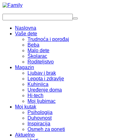
Naslovna
Vaše dete
Trudnoća i porođaj
Beba
Malo dete
Školarac
Roditeljstvo
Magazin
Ljubav i brak
Lepota i zdravlje
Kuhinjica
Uređenje doma
Hi-tech
Moj ljubimac
Moj kutak
Psihologija
Duhovnost
Inspiracija
Osmeh za poneti
Aktuelno