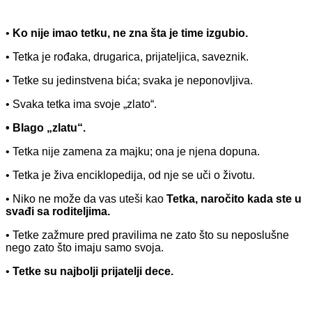
•
Ko nije imao tetku, ne zna šta je time izgubio.
• Tetka je rođaka, drugarica, prijateljica, saveznik.
• Tetke su jedinstvena bića; svaka je neponovljiva.
• Svaka tetka ima svoje „zlato“.
• Blago „zlatu“.
• Tetka nije zamena za majku; ona je njena dopuna.
• Tetka je živa enciklopedija, od nje se uči o životu.
• Niko ne može da vas uteši kao
Tetka, naročito kada ste u
svađi sa roditeljima.
• Tetke zažmure pred pravilima ne zato što su neposlušne
nego zato što imaju samo svoja.
•
Tetke su najbolji prijatelji dece.