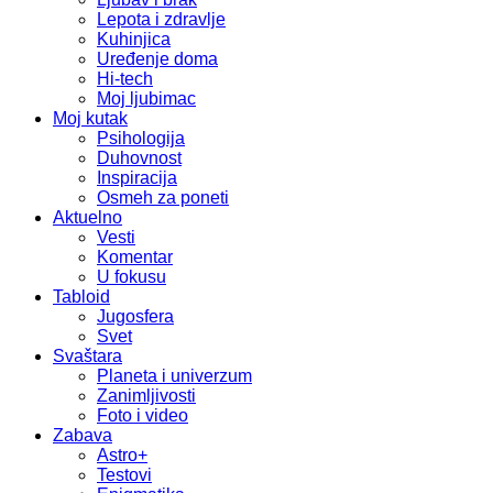
Lepota i zdravlje
Kuhinjica
Uređenje doma
Hi-tech
Moj ljubimac
Moj kutak
Psihologija
Duhovnost
Inspiracija
Osmeh za poneti
Aktuelno
Vesti
Komentar
U fokusu
Tabloid
Jugosfera
Svet
Svaštara
Planeta i univerzum
Zanimljivosti
Foto i video
Zabava
Astro+
Testovi