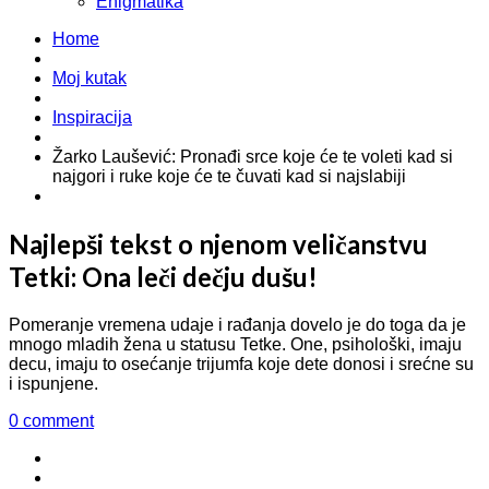
Enigmatika
Home
Moj kutak
Inspiracija
Žarko Laušević: Pronađi srce koje će te voleti kad si
najgori i ruke koje će te čuvati kad si najslabiji
Najlepši tekst o njenom veličanstvu
Tetki: Ona leči dečju dušu!
Pomeranje vremena udaje i rađanja dovelo je do toga da je
mnogo mladih žena u statusu Tetke. One, psihološki, imaju
decu, imaju to osećanje trijumfa koje dete donosi i srećne su
i ispunjene.
0 comment