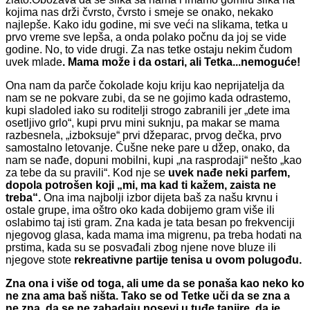
kojima nas drži čvrsto, čvrsto i smeje se onako, nekako
najlepše. Kako idu godine, mi sve veći na slikama, tetka u
prvo vreme sve lepša, a onda polako počnu da joj se vide
godine. No, to vide drugi. Za nas tetke ostaju nekim čudom
uvek mlade
. Mama može i da ostari, ali Tetka...nemoguće!
Ona nam da parče čokolade koju kriju kao neprijatelja da
nam se ne pokvare zubi, da se ne gojimo kada odrastemo,
kupi sladoled iako su roditelji strogo zabranili jer „dete ima
osetljivo grlo“, kupi prvu mini suknju, pa makar se mama
razbesnela, „izboksuje“ prvi džeparac, prvog dečka, prvo
samostalno letovanje. Ćušne neke pare u džep, onako, da
nam se nađe, dopuni mobilni, kupi „na rasprodaji“ nešto „kao
za tebe da su pravili“. Kod nje se
uvek nađe neki parfem,
dopola potrošen koji „mi, ma kad ti kažem, zaista ne
treba“.
Ona ima najbolji izbor dijeta baš za našu krvnu i
ostale grupe, ima oštro oko kada dobijemo gram više ili
oslabimo taj isti gram. Zna kada je tata besan po frekvenciji
njegovog glasa, kada mama ima migrenu, pa treba hodati na
prstima, kada su se posvađali zbog njene nove bluze ili
njegove stote
rekreativne partije tenisa u ovom polugođu.
Zna ona i više od toga, ali ume da se ponaša kao neko ko
ne zna ama baš ništa. Tako se od Tetke uči da se zna a
ne zna, da se ne zabadaju nosevi u tuđe tanjire, da je