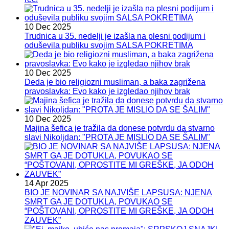
10 Dec 2025
Trudnica u 35. nedelji je izašla na plesni podijum i
oduševila publiku svojim SALSA POKRETIMA
10 Dec 2025
Deda je bio religiozni musliman, a baka zagrižena
pravoslavka: Evo kako je izgledao njihov brak
10 Dec 2025
Majina šefica je tražila da donese potvrdu da stvarno
slavi Nikoljdan: "PROTA JE MISLIO DA SE ŠALIM"
14 Apr 2025
BIO JE NOVINAR SA NAJVIŠE LAPSUSA: NJENA
SMRT GA JE DOTUKLA, POVUKAO SE
“POŠTOVANI, OPROSTITE MI GREŠKE, JA ODOH
ZAUVEK”