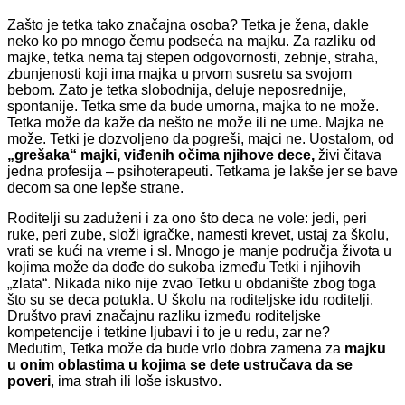
Zašto je tetka tako značajna osoba? Tetka je žena, dakle
neko ko po mnogo čemu podseća na majku. Za razliku od
majke, tetka nema taj stepen odgovornosti, zebnje, straha,
zbunjenosti koji ima majka u prvom susretu sa svojom
bebom. Zato je tetka slobodnija, deluje neposrednije,
spontanije. Tetka sme da bude umorna, majka to ne može.
Tetka može da kaže da nešto ne može ili ne ume. Majka ne
može. Tetki je dozvoljeno da pogreši, majci ne. Uostalom, od
„grešaka“ majki, viđenih očima njihove dece,
živi čitava
jedna profesija – psihoterapeuti. Tetkama je lakše jer se bave
decom sa one lepše strane.
Roditelji su zaduženi i za ono što deca ne vole: jedi, peri
ruke, peri zube, složi igračke, namesti krevet, ustaj za školu,
vrati se kući na vreme i sl. Mnogo je manje područja života u
kojima može da dođe do sukoba između Tetki i njihovih
„zlata“. Nikada niko nije zvao Tetku u obdanište zbog toga
što su se deca potukla. U školu na roditeljske idu roditelji.
Društvo pravi značajnu razliku između roditeljske
kompetencije i tetkine ljubavi i to je u redu, zar ne?
Međutim, Tetka može da bude vrlo dobra zamena za
majku
u onim oblastima u kojima se dete ustručava da se
poveri
, ima strah ili loše iskustvo.