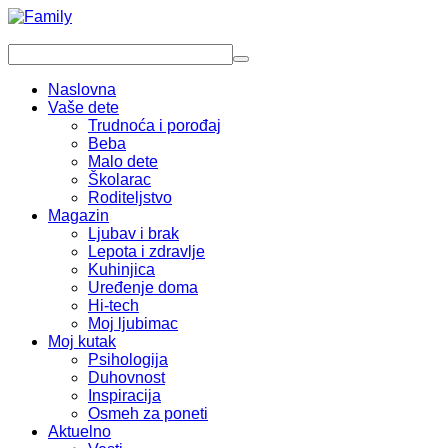
Naslovna
Vaše dete
Trudnoća i porođaj
Beba
Malo dete
Školarac
Roditeljstvo
Magazin
Ljubav i brak
Lepota i zdravlje
Kuhinjica
Uređenje doma
Hi-tech
Moj ljubimac
Moj kutak
Psihologija
Duhovnost
Inspiracija
Osmeh za poneti
Aktuelno