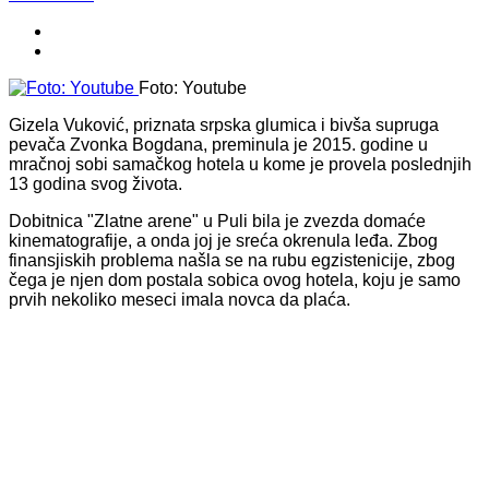
Foto: Youtube
Gizela Vuković, priznata srpska glumica i bivša supruga
pevača Zvonka Bogdana, preminula je 2015. godine u
mračnoj sobi samačkog hotela u kome je provela poslednjih
13 godina svog života.
Dobitnica "Zlatne arene" u Puli bila je zvezda domaće
kinematografije, a onda joj je sreća okrenula leđa. Zbog
finansjiskih problema našla se na rubu egzistenicije, zbog
čega je njen dom postala sobica ovog hotela, koju je samo
prvih nekoliko meseci imala novca da plaća.