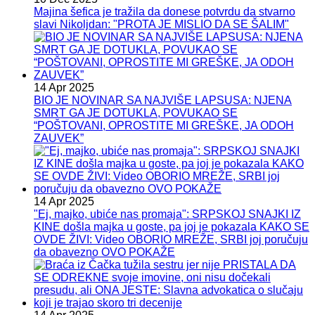
Majina šefica je tražila da donese potvrdu da stvarno
slavi Nikoljdan: "PROTA JE MISLIO DA SE ŠALIM"
14 Apr 2025
BIO JE NOVINAR SA NAJVIŠE LAPSUSA: NJENA
SMRT GA JE DOTUKLA, POVUKAO SE
“POŠTOVANI, OPROSTITE MI GREŠKE, JA ODOH
ZAUVEK”
14 Apr 2025
"Ej, majko, ubiće nas promaja": SRPSKOJ SNAJKI IZ
KINE došla majka u goste, pa joj je pokazala KAKO SE
OVDE ŽIVI: Video OBORIO MREŽE, SRBI joj poručuju
da obavezno OVO POKAŽE