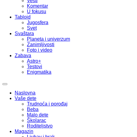
Vesti
Komentar
U fokusu
Tabloid
Jugosfera
Svet
Svaštara
Planeta i univerzum
Zanimljivosti
Foto i video
Zabava
Astro+
Testovi
Enigmatika
Naslovna
Vaše dete
Trudnoća i porođaj
Beba
Malo dete
Školarac
Roditeljstvo
Magazin
Ljubav i brak