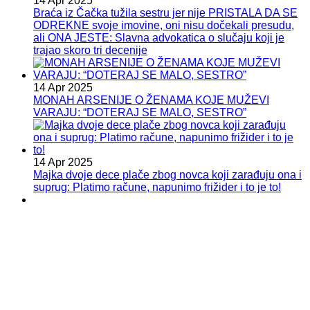
14 Apr 2025
Braća iz Čačka tužila sestru jer nije PRISTALA DA SE
ODREKNE svoje imovine, oni nisu dočekali presudu,
ali ONA JESTE: Slavna advokatica o slučaju koji je
trajao skoro tri decenije
14 Apr 2025
MONAH ARSENIJE O ŽENAMA KOJE MUŽEVI
VARAJU: “DOTERAJ SE MALO, SESTRO”
14 Apr 2025
Majka dvoje dece plače zbog novca koji zarađuju ona i
suprug: Platimo račune, napunimo frižider i to je to!