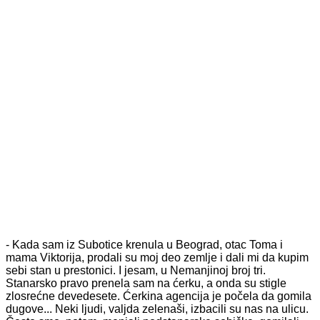
- Kada sam iz Subotice krenula u Beograd, otac Toma i
mama Viktorija, prodali su moj deo zemlje i dali mi da kupim
sebi stan u prestonici. I jesam, u Nemanjinoj broj tri.
Stanarsko pravo prenela sam na ćerku, a onda su stigle
zlosrećne devedesete. Ćerkina agencija je počela da gomila
dugove... Neki ljudi, valjda zelenaši, izbacili su nas na ulicu.