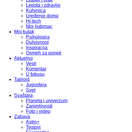
Lepota i zdravlje
Kuhinjica
Uređenje doma
Hi-tech
Moj ljubimac
Moj kutak
Psihologija
Duhovnost
Inspiracija
Osmeh za poneti
Aktuelno
Vesti
Komentar
U fokusu
Tabloid
Jugosfera
Svet
Svaštara
Planeta i univerzum
Zanimljivosti
Foto i video
Zabava
Astro+
Testovi