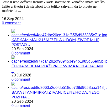
Jeste li ikad doživeli trenutak kada shvatite da konačno imate sve što
želite u životu i da ste zbog toga toliko zahvalni da to prosto ne
možete da ...
16 Sep 2024
0 comment
KAD SAM MAJKU SMESTILA U DOM, ŽIVOT MI JE
POSTAO ...
20 Sep 2024
0 comment
ĆERKA MI JE NA PLAŽI PRED SVIMA REKLA DA SAM
...
20 Jul 2026
0 comment
BAKA STANIMIRKA IZ IVANJICE NE HODA, NEGO
PUZI NA ...
20 Sep 2024
0 comment