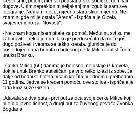
Često smo, potom, menjali podstanarske sobičke, gomilali
dugove. U tim neprekidnim seljakanjima izgubila sam sve
fotografije. Nemam, deco, nijednu staru sliku, nijednu. Ne
znam ni gde mi je ostala "Arena" - ispričala je Gizela
svojevremeno za "Novosti".
- Ne znam koga nisam pitala za pomoć. Međutim, svi su me
zaboravili. - rekla je ona.
Iako je predosećala da neće još
dugo poživeti i veoma se teško kretala, glumica je do
poslednjeg dana brinula o bolesnoj ćerki Milici i autističnom
unuku Branku.
- Ćerka Milica (66) danima je bolesna, ne ustaje iz kreveta,
dok je unuk Branko autističan, pa vrlo retko izlazi iz sobe. Ja
dalje od hodnika hotela nisam kročila nijednom u prethodnih
11 godina. Jedva se krećem pomoću ove stolice - ispričala je
tada kroz suze Gizela.
Udavala se dva puta - prvi put za oca svoje ćerke Milice koji
nije bio javna ličnost, a drugi put za čuvenog pevača Zvonka
Bogdana.