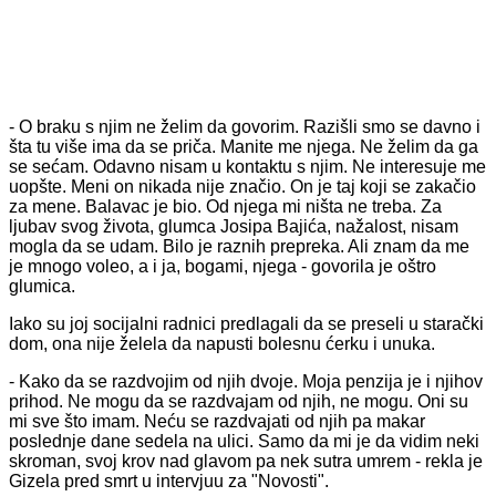
- O braku s njim ne želim da govorim. Razišli smo se davno i
šta tu više ima da se priča. Manite me njega. Ne želim da ga
se sećam. Odavno nisam u kontaktu s njim. Ne interesuje me
uopšte. Meni on nikada nije značio. On je taj koji se zakačio
za mene. Balavac je bio. Od njega mi ništa ne treba. Za
ljubav svog života, glumca Josipa Bajića, nažalost, nisam
mogla da se udam. Bilo je raznih prepreka. Ali znam da me
je mnogo voleo, a i ja, bogami, njega - govorila je oštro
glumica.
Iako su joj socijalni radnici predlagali da se preseli u starački
dom, ona nije želela da napusti bolesnu ćerku i unuka.
- Kako da se razdvojim od njih dvoje. Moja penzija je i njihov
prihod. Ne mogu da se razdvajam od njih, ne mogu. Oni su
mi sve što imam. Neću se razdvajati od njih pa makar
poslednje dane sedela na ulici. Samo da mi je da vidim neki
skroman, svoj krov nad glavom pa nek sutra umrem - rekla je
Gizela pred smrt u intervjuu za "Novosti".