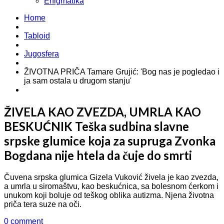
Enigmatika
Home
Tabloid
Jugosfera
ŽIVOTNA PRIČA Tamare Grujić: 'Bog nas je pogledao i
ja sam ostala u drugom stanju'
ŽIVELA KAO ZVEZDA, UMRLA KAO
BESKUĆNIK Teška sudbina slavne
srpske glumice koja za supruga Zvonka
Bogdana nije htela da čuje do smrti
Čuvena srpska glumica Gizela Vuković živela je kao zvezda,
a umrla u siromaštvu, kao beskućnica, sa bolesnom ćerkom i
unukom koji boluje od teškog oblika autizma. Njena životna
priča tera suze na oči.
0 comment