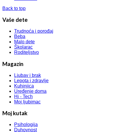
Back to top
Vaše dete
Trudnoća i porođaj
Beba
Malo dete
Školarac
Roditeljstvo
Magazin
Ljubav i brak
Lepota i zdravlje
Kuhinjica
Uređenje doma
Hi - Tech
Moj ljubimac
Moj kutak
Psihologija
Duhovnost