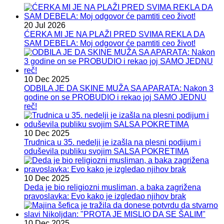
20 Jul 2026
ĆERKA MI JE NA PLAŽI PRED SVIMA REKLA DA
SAM DEBELA: Moj odgovor će pamtiti ceo život!
10 Dec 2025
ODBILA JE DA SKINE MUŽA SA APARATA: Nakon 3
godine on se PROBUDIO i rekao joj SAMO JEDNU
reč!
10 Dec 2025
Trudnica u 35. nedelji je izašla na plesni podijum i
oduševila publiku svojim SALSA POKRETIMA
10 Dec 2025
Deda je bio religiozni musliman, a baka zagrižena
pravoslavka: Evo kako je izgledao njihov brak
10 Dec 2025