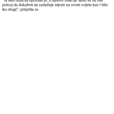
“Ja sam odlučila upoznati je, a njihove reakcije samo su mi bile
poticaj da dokažem da zaslužuje mjesto na ovom svijetu kao i bilo
tko drugi”, prisjetila se.