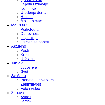
Lepota i zdravlje
Kuhinjica
Uređenje doma
Hi-tech
Moj ljubimac
Moj kutak
Psihologija
Duhovnost
Inspiracija
Osmeh za poneti
Aktuelno
Vesti
Komentar
U fokusu
Tabloid
Jugosfera
Svet
Svaštara
Planeta i univerzum
Zanimljivosti
Foto i video
Zabava
Astro+
Testovi