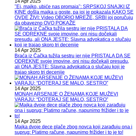
14 Apr 2025
"Ej, majko, ubiće nas promaja": SRPSKOJ SNAJKI IZ
KINE došla majka u goste, pa joj je pokazala KAKO SE
OVDE ŽIVI: Video OBORIO MREŽE, SRBI joj poručuju
da obavezno OVO POKAŽE
14 Apr 2025
Braća iz Čačka tužila sestru jer nije PRISTALA DA SE
ODREKNE svoje imovine, oni nisu dočekali presudu,
ali ONA JESTE: Slavna advokatica o slučaju koji je
trajao skoro tri decenije
14 Apr 2025
MONAH ARSENIJE O ŽENAMA KOJE MUŽEVI
VARAJU: “DOTERAJ SE MALO, SESTRO”
14 Apr 2025
Majka dvoje dece plače zbog novca koji zarađuju ona i
suprug: Platimo račune, napunimo frižider i to je to!