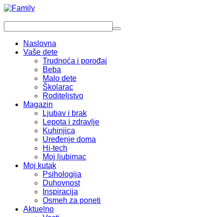
Naslovna
Vaše dete
Trudnoća i porođaj
Beba
Malo dete
Školarac
Roditeljstvo
Magazin
Ljubav i brak
Lepota i zdravlje
Kuhinjica
Uređenje doma
Hi-tech
Moj ljubimac
Moj kutak
Psihologija
Duhovnost
Inspiracija
Osmeh za poneti
Aktuelno