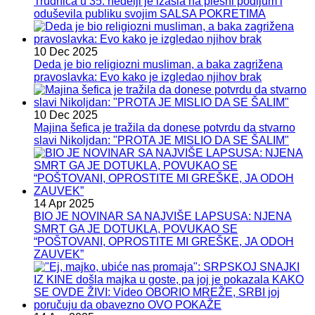
Trudnica u 35. nedelji je izašla na plesni podijum i
oduševila publiku svojim SALSA POKRETIMA
10 Dec 2025
Deda je bio religiozni musliman, a baka zagrižena
pravoslavka: Evo kako je izgledao njihov brak
10 Dec 2025
Majina šefica je tražila da donese potvrdu da stvarno
slavi Nikoljdan: "PROTA JE MISLIO DA SE ŠALIM"
14 Apr 2025
BIO JE NOVINAR SA NAJVIŠE LAPSUSA: NJENA
SMRT GA JE DOTUKLA, POVUKAO SE
“POŠTOVANI, OPROSTITE MI GREŠKE, JA ODOH
ZAUVEK”