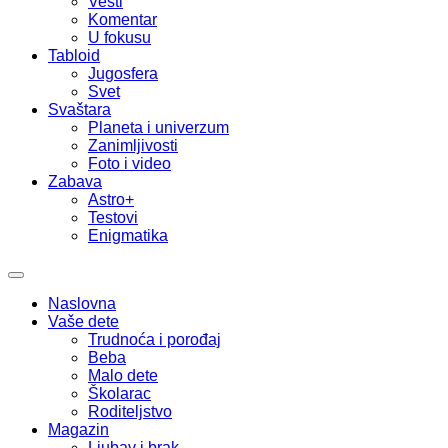
Vesti
Komentar
U fokusu
Tabloid
Jugosfera
Svet
Svaštara
Planeta i univerzum
Zanimljivosti
Foto i video
Zabava
Astro+
Testovi
Enigmatika
Naslovna
Vaše dete
Trudnoća i porođaj
Beba
Malo dete
Školarac
Roditeljstvo
Magazin
Ljubav i brak