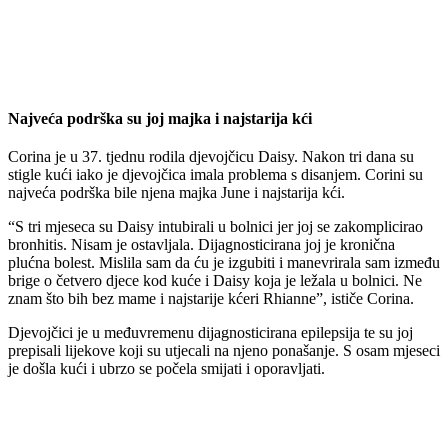
Najveća podrška su joj majka i najstarija kći
Corina je u 37. tjednu rodila djevojčicu Daisy. Nakon tri dana su
stigle kući iako je djevojčica imala problema s disanjem. Corini su
najveća podrška bile njena majka June i najstarija kći.
“S tri mjeseca su Daisy intubirali u bolnici jer joj se zakomplicirao
bronhitis. Nisam je ostavljala. Dijagnosticirana joj je kronična
plućna bolest. Mislila sam da ću je izgubiti i manevrirala sam između
brige o četvero djece kod kuće i Daisy koja je ležala u bolnici. Ne
znam što bih bez mame i najstarije kćeri Rhianne”, ističe Corina.
Djevojčici je u međuvremenu dijagnosticirana epilepsija te su joj
prepisali lijekove koji su utjecali na njeno ponašanje. S osam mjeseci
je došla kući i ubrzo se počela smijati i oporavljati.