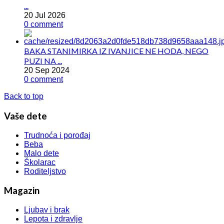
...
20 Jul 2026
0 comment
BAKA STANIMIRKA IZ IVANJICE NE HODA, NEGO
PUZI NA ...
20 Sep 2024
0 comment
Back to top
Vaše dete
Trudnoća i porođaj
Beba
Malo dete
Školarac
Roditeljstvo
Magazin
Ljubav i brak
Lepota i zdravlje