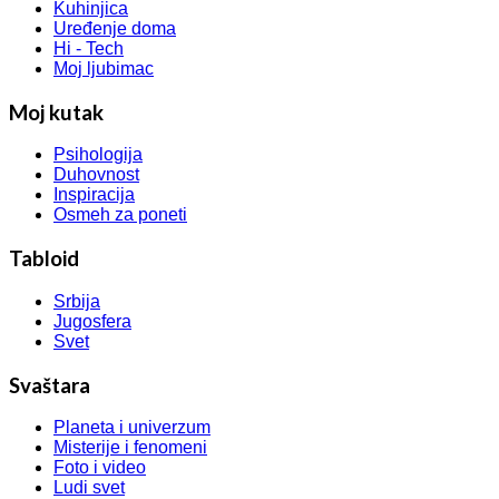
Kuhinjica
Uređenje doma
Hi - Tech
Moj ljubimac
Moj kutak
Psihologija
Duhovnost
Inspiracija
Osmeh za poneti
Tabloid
Srbija
Jugosfera
Svet
Svaštara
Planeta i univerzum
Misterije i fenomeni
Foto i video
Ludi svet